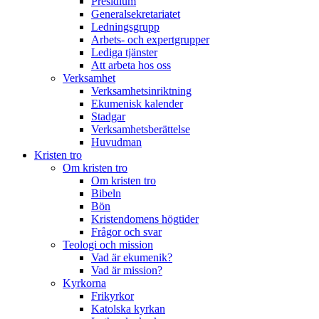
Presidium
Generalsekretariatet
Ledningsgrupp
Arbets- och expertgrupper
Lediga tjänster
Att arbeta hos oss
Verksamhet
Verksamhetsinriktning
Ekumenisk kalender
Stadgar
Verksamhetsberättelse
Huvudman
Kristen tro
Om kristen tro
Om kristen tro
Bibeln
Bön
Kristendomens högtider
Frågor och svar
Teologi och mission
Vad är ekumenik?
Vad är mission?
Kyrkorna
Frikyrkor
Katolska kyrkan