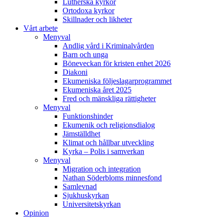
Lutherska kyrkor
Ortodoxa kyrkor
Skillnader och likheter
Vårt arbete
Menyval
Andlig vård i Kriminalvården
Barn och unga
Böneveckan för kristen enhet 2026
Diakoni
Ekumeniska följeslagarprogrammet
Ekumeniska året 2025
Fred och mänskliga rättigheter
Menyval
Funktionshinder
Ekumenik och religionsdialog
Jämställdhet
Klimat och hållbar utveckling
Kyrka – Polis i samverkan
Menyval
Migration och integration
Nathan Söderbloms minnesfond
Samlevnad
Sjukhuskyrkan
Universitetskyrkan
Opinion