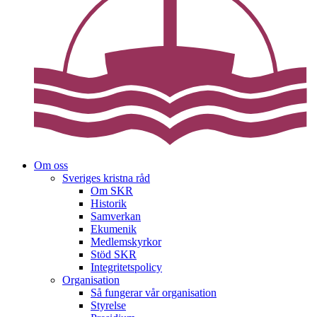
Om oss
Sveriges kristna råd
Om SKR
Historik
Samverkan
Ekumenik
Medlemskyrkor
Stöd SKR
Integritetspolicy
Organisation
Så fungerar vår organisation
Styrelse