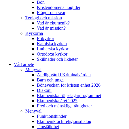
Bön
Kristendomens högtider
Frågor och svar
Teologi och mission
Vad är ekumenik?
Vad är mission?
Kyrkorna
Frikyrkor
Katolska kyrkan
Lutherska kyrkor
Ortodoxa kyrkor
Skillnader och likheter
Vårt arbete
Menyval
Andlig vård i Kriminalvården
Barn och unga
Böneveckan för kristen enhet 2026
Diakoni
Ekumeniska följeslagarprogrammet
Ekumeniska året 2025
Fred och mänskliga rättigheter
Menyval
Funktionshinder
Ekumenik och religionsdialog
Jämställdhet