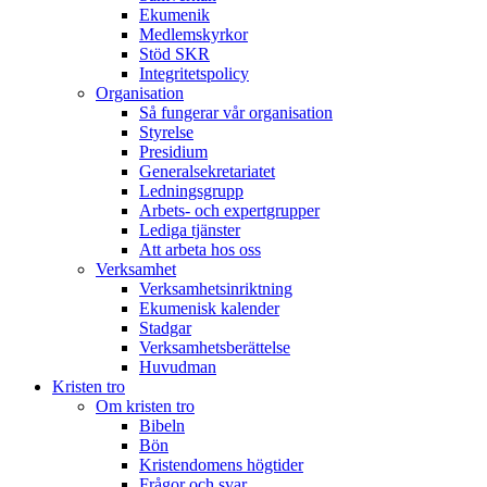
Ekumenik
Medlemskyrkor
Stöd SKR
Integritetspolicy
Organisation
Så fungerar vår organisation
Styrelse
Presidium
Generalsekretariatet
Ledningsgrupp
Arbets- och expertgrupper
Lediga tjänster
Att arbeta hos oss
Verksamhet
Verksamhetsinriktning
Ekumenisk kalender
Stadgar
Verksamhetsberättelse
Huvudman
Kristen tro
Om kristen tro
Bibeln
Bön
Kristendomens högtider
Frågor och svar