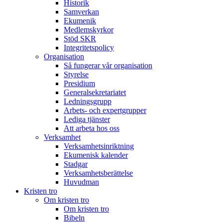
Historik
Samverkan
Ekumenik
Medlemskyrkor
Stöd SKR
Integritetspolicy
Organisation
Så fungerar vår organisation
Styrelse
Presidium
Generalsekretariatet
Ledningsgrupp
Arbets- och expertgrupper
Lediga tjänster
Att arbeta hos oss
Verksamhet
Verksamhetsinriktning
Ekumenisk kalender
Stadgar
Verksamhetsberättelse
Huvudman
Kristen tro
Om kristen tro
Om kristen tro
Bibeln