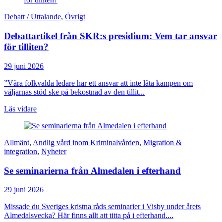
Debatt / Uttalande
,
Övrigt
Debattartikel från SKR:s presidium: Vem tar ansvar
för tilliten?
29 juni 2026
”Våra folkvalda ledare har ett ansvar att inte låta kampen om
väljarnas stöd ske på bekostnad av den tillit...
Läs vidare
Allmänt
,
Andlig vård inom Kriminalvården
,
Migration &
integration
,
Nyheter
Se seminarierna från Almedalen i efterhand
29 juni 2026
Missade du Sveriges kristna råds seminarier i Visby under årets
Almedalsvecka? Här finns allt att titta på i efterhand....