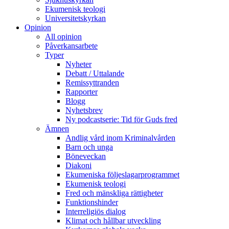
Ekumenisk teologi
Universitetskyrkan
Opinion
All opinion
Påverkansarbete
Typer
Nyheter
Debatt / Uttalande
Remissyttranden
Rapporter
Blogg
Nyhetsbrev
Ny podcastserie: Tid för Guds fred
Ämnen
Andlig vård inom Kriminalvården
Barn och unga
Böneveckan
Diakoni
Ekumeniska följeslagarprogrammet
Ekumenisk teologi
Fred och mänskliga rättigheter
Funktionshinder
Interreligiös dialog
Klimat och hållbar utveckling