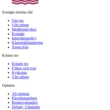
Sveriges kristna råd
Om oss
Vårt arbete
Medlemskyrkor
Kontakt
Integritetspolicy
Klagomålshantering
Ångra köp
Kristen tro
Kristen tro
Frågor och svar
Kyrkorna
Vårt arbete
Opinion
All opinion
Påverkansarbete
Remissyttranden
Debatt / Uttalande