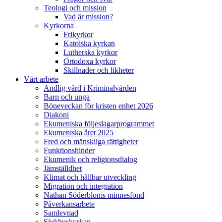
Teologi och mission
Vad är mission?
Kyrkorna
Frikyrkor
Katolska kyrkan
Lutherska kyrkor
Ortodoxa kyrkor
Skillnader och likheter
Vårt arbete
Andlig vård i Kriminalvården
Barn och unga
Böneveckan för kristen enhet 2026
Diakoni
Ekumeniska följeslagarprogrammet
Ekumeniska året 2025
Fred och mänskliga rättigheter
Funktionshinder
Ekumenik och religionsdialog
Jämställdhet
Klimat och hållbar utveckling
Migration och integration
Nathan Söderbloms minnesfond
Påverkansarbete
Samlevnad
Sjukhuskyrkan