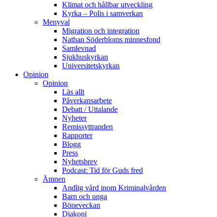
Klimat och hållbar utveckling
Kyrka – Polis i samverkan
Menyval
Migration och integration
Nathan Söderbloms minnesfond
Samlevnad
Sjukhuskyrkan
Universitetskyrkan
Opinion
Opinion
Läs allt
Påverkansarbete
Debatt / Uttalande
Nyheter
Remissyttranden
Rapporter
Blogg
Press
Nyhetsbrev
Podcast: Tid för Guds fred
Ämnen
Andlig vård inom Kriminalvården
Barn och unga
Böneveckan
Diakoni