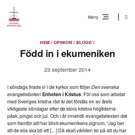
Gå
till
Sök
Meny
innehåll
Vad
HEM
/
OPINION
/
BLOGG
/
Sök
letar
Född in i ekumeniken
du
efter?
23 september 2014
I söndags firade vi i de kyrkor som följer
Den svenska
evangelieboken
Enheten i Kristus
. För oss som arbetar
med Sveriges kristna råd är det förstås en av årets
viktigaste söndagar efter de stora kristna högtiderna
påsk, pingst och jul. Och i år innehöll evangelietexten det
som framför allt har blivit ekumenikens signum, ”Jag ber
att de alla ska bli ett […] Då skall världen tro på att du har