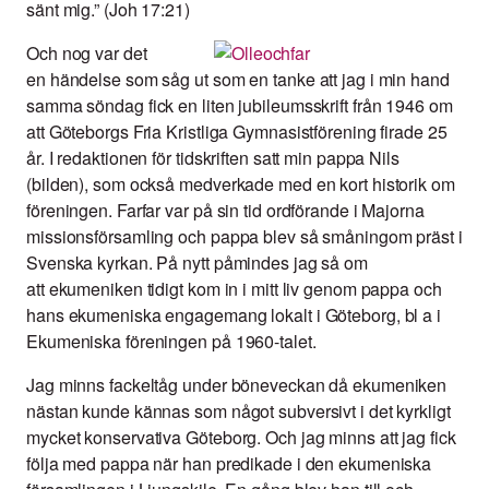
sänt mig.” (Joh 17:21)
Och nog var det
en händelse som såg ut som en tanke att jag i min hand
samma söndag fick en liten jubileumsskrift från 1946 om
att Göteborgs Fria Kristliga Gymnasistförening firade 25
år. I redaktionen för tidskriften satt min pappa Nils
(bilden), som också medverkade med en kort historik om
föreningen. Farfar var på sin tid ordförande i Majorna
missionsförsamling och pappa blev så småningom präst i
Svenska kyrkan. På nytt påmindes jag så om
att ekumeniken tidigt kom in i mitt liv genom pappa och
hans ekumeniska engagemang lokalt i Göteborg, bl a i
Ekumeniska föreningen på 1960-talet.
Jag minns fackeltåg under böneveckan då ekumeniken
nästan kunde kännas som något subversivt i det kyrkligt
mycket konservativa Göteborg. Och jag minns att jag fick
följa med pappa när han predikade i den ekumeniska