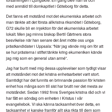
församlingen i Ljungskile. En gång blev han till och
med anmäld till domkapitlet i Göteborg för detta.
Det fanns ett motstånd mot det ekumeniska arbetet och
man tänkte att det första allkristna riksmötet i Göteborg,
G72 skulle bli en injektion för det ekumeniska arbetet
lokalt. Men jag minns biskop Bertil Gärtners stora
besvikelse när han senare det året mötte oss unga
prästkandidater i Uppsala: ”När jag vände mig om för att
se hur prästerna i stiftet tänkte kring ekumeniken kände
jag mig som en general utan armé”.
Jag har burit med mig dessa upplevelser som tydligt visar
att motståndet mot det kristna enhetsarbetet varit stort.
Samtidigt har det funnits en brinnande passion för kristen
enhet hos många som till sist har brutit ner det mesta av
motståndet. Sedan 1992 finns Sveriges kristna råd och vi
har fått en söndag om enheten i Kristus i vår
evangeliebok. Vi ska känna tacksamhet över detta, en
tacksamhet vi kanske framför allt ska rikta till dem som