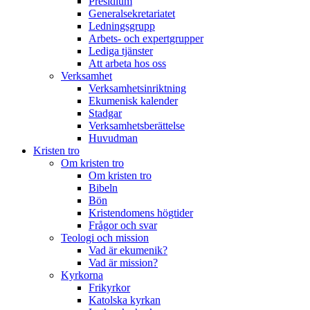
Presidium
Generalsekretariatet
Ledningsgrupp
Arbets- och expertgrupper
Lediga tjänster
Att arbeta hos oss
Verksamhet
Verksamhetsinriktning
Ekumenisk kalender
Stadgar
Verksamhetsberättelse
Huvudman
Kristen tro
Om kristen tro
Om kristen tro
Bibeln
Bön
Kristendomens högtider
Frågor och svar
Teologi och mission
Vad är ekumenik?
Vad är mission?
Kyrkorna
Frikyrkor
Katolska kyrkan