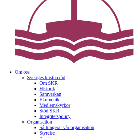
Om oss
Sveriges kristna råd
Om SKR
Historik
Samverkan
Ekumenik
Medlemskyrkor
Stöd SKR
Integritetspolicy
Organisation
Så fungerar vår organisation
Styrelse