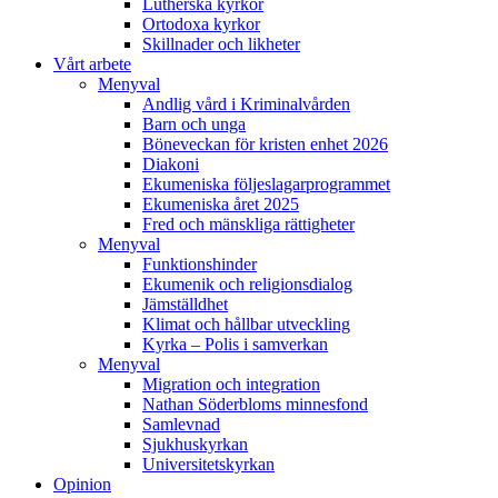
Lutherska kyrkor
Ortodoxa kyrkor
Skillnader och likheter
Vårt arbete
Menyval
Andlig vård i Kriminalvården
Barn och unga
Böneveckan för kristen enhet 2026
Diakoni
Ekumeniska följeslagarprogrammet
Ekumeniska året 2025
Fred och mänskliga rättigheter
Menyval
Funktionshinder
Ekumenik och religionsdialog
Jämställdhet
Klimat och hållbar utveckling
Kyrka – Polis i samverkan
Menyval
Migration och integration
Nathan Söderbloms minnesfond
Samlevnad
Sjukhuskyrkan
Universitetskyrkan
Opinion