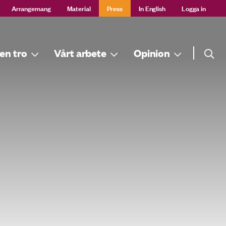
Arrangemang
Material
Press
In English
Logga in
Sök
en tro
Vårt arbete
Opinion
Sök