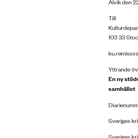
Alvik den 2
Till
Kulturdepa
103 33 Sto
ku.remissva
Yttrande öv
En ny stöd
samhället
Diarienumm
Sveriges kr
Sveriges kri