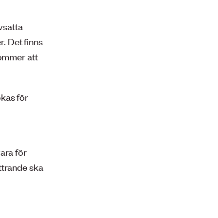
avsatta
. Det finns
kommer att
ökas för
ara för
ttrande ska