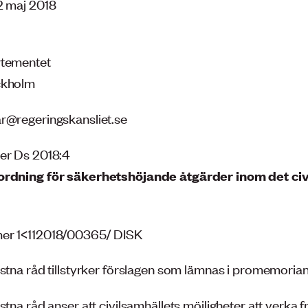
2 maj 2018
rtementet
ckholm
r@regeringskansliet.se
er Ds 2018:4
ordning för säkerhetshöjande åtgärder inom det civ
er 1<112018/00365/ DISK
istna råd tillstyrker förslagen som lämnas i promemorian
stna råd anser att civilsamhällets möjligheter att verka fri