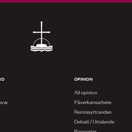
RO
OPINION
All opinion
svar
Påverkansarbete
Remissyttranden
Debatt / Uttalande
Rapporter