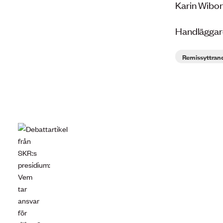
Karin Wibor
Handläggare
Remissyttran