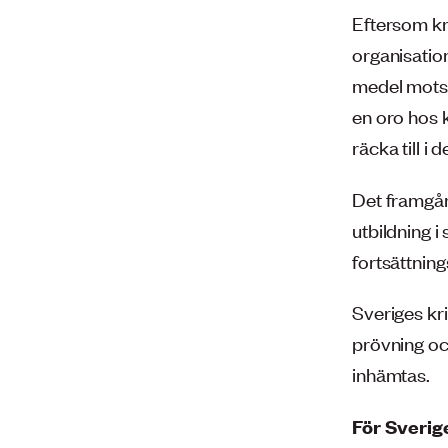
Eftersom kre
organisation
medel motsv
en oro hos 
räcka till i 
Det framgår
utbildning 
fortsättning
Sveriges kr
prövning oc
inhämtas.
För Sverig