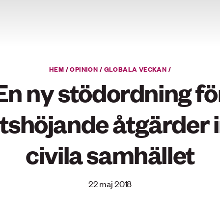
HEM
/
OPINION
/
GLOBALA VECKAN
/
En ny stödordning fö
tshöjande åtgärder 
civila samhället
22 maj 2018