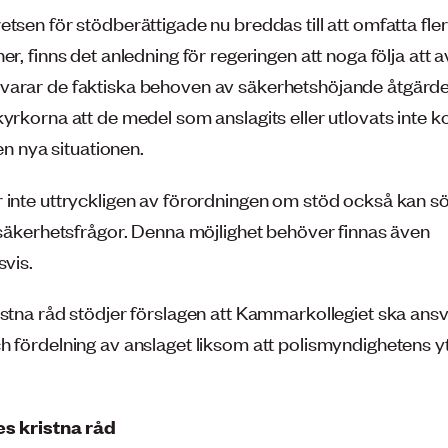
tsen för stödberättigade nu breddas till att omfatta fler
er, finns det anledning för regeringen att noga följa att 
arar de faktiska behoven av säkerhetshöjande åtgärder
kyrkorna att de medel som anslagits eller utlovats inte 
den nya situationen.
 inte uttryckligen av förordningen om stöd också kan s
i säkerhetsfrågor. Denna möjlighet behöver finnas även
svis.
istna råd stödjer förslagen att Kammarkollegiet ska ansv
h fördelning av anslaget liksom att polismyndighetens y
es kristna råd