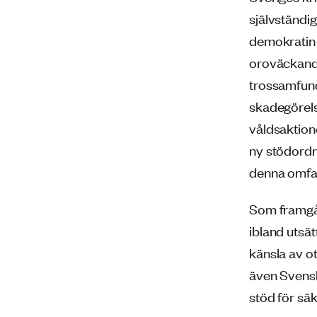
självständig
demokratin o
oroväckande
trossamfund,
skadegörelse
våldsaktione
ny stödordn
denna omfatt
Som framgå
ibland utsä
känsla av o
även Svensk
stöd för sä