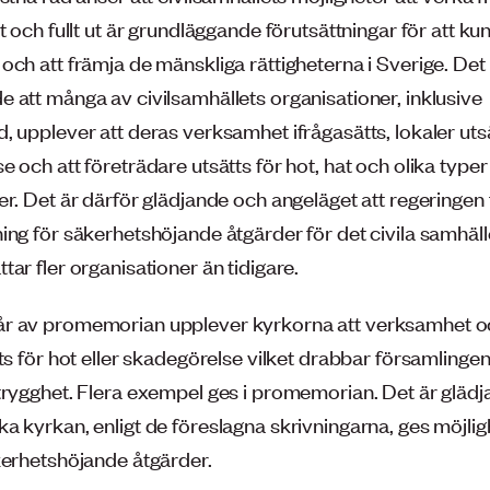
t och fullt ut är grundläggande förutsättningar för att k
ch att främja de mänskliga rättigheterna i Sverige. Det 
 att många av civilsamhällets organisationer, inklusive
 upplever att deras verksamhet ifrågasätts, lokaler utsä
 och att företrädare utsätts för hot, hat och olika typer
r. Det är därför glädjande och angeläget att regeringen 
ing för säkerhetshöjande åtgärder för det civila samhäll
ar fler organisationer än tidigare.
r av promemorian upplever kyrkorna att verksamhet oc
tts för hot eller skadegörelse vilket drabbar församling
trygghet. Flera exempel ges i promemorian. Det är glädj
a kyrkan, enligt de föreslagna skrivningarna, ges möjlig
kerhetshöjande åtgärder.