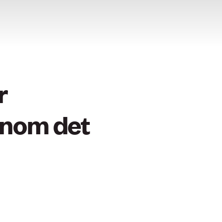
r
inom det