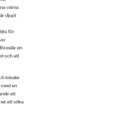
unna värna
är djupt
tts för
 av
föreslår en
et och att
h lokaler
en med en
ande att
het att söka