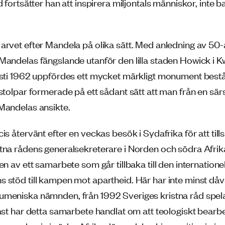
d fortsätter han att inspirera miljontals människor, inte ba
arvet efter Mandela på olika sätt. Med anledning av 50
Mandelas fängslande utanför den lilla staden Howick i 
usti 1962 uppfördes ett mycket märkligt monument bes
stolpar formerade på ett sådant sätt att man från en sär
Mandelas ansikte.
is återvänt efter en veckas besök i Sydafrika för att ti
tna rådens generalsekreterare i Norden och södra Afrik
en av ett samarbete som går tillbaka till den internatione
 stöd till kampen mot apartheid. Här har inte minst då
meniska nämnden, från 1992 Sveriges kristna råd spelat
nast har detta samarbete handlat om att teologiskt bearb