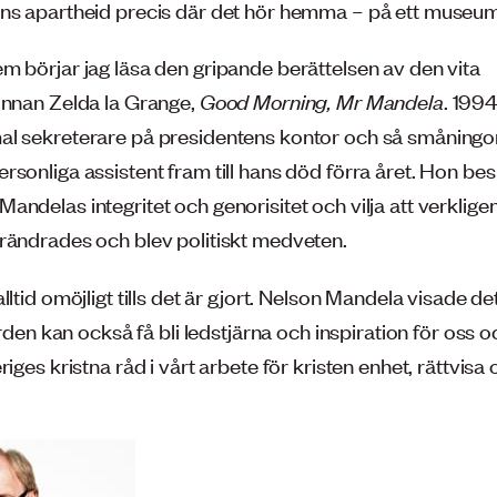
ns apartheid precis där det hör hemma – på ett museum
m börjar jag läsa den gripande berättelsen av den vita
innan Zelda la Grange,
Good Morning, Mr Mandela
. 1994
l sekreterare på presidentens kontor och så småning
sonliga assistent fram till hans död förra året. Hon bes
ndelas integritet och genorisitet och vilja att verklige
rändrades och blev politiskt medveten.
lltid omöjligt tills det är gjort. Nelson Mandela visade 
 orden kan också få bli ledstjärna och inspiration för oss 
riges kristna råd i vårt arbete för kristen enhet, rättvisa 