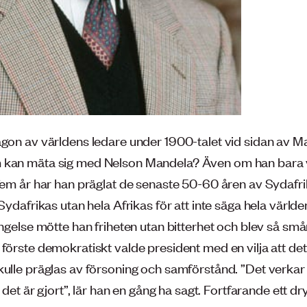
ågon av världens ledare under 1900-talet vid sidan av 
 kan mäta sig med Nelson Mandela? Även om han bara 
fem år har han präglat de senaste 50-60 åren av Sydafrik
 Sydafrikas utan hela Afrikas för att inte säga hela världen
fängelse mötte han friheten utan bitterhet och blev så s
förste demokratiskt valde president med en vilja att det
ulle präglas av försoning och samförstånd. ”Det verkar a
ls det är gjort”, lär han en gång ha sagt. Fortfarande ett dr