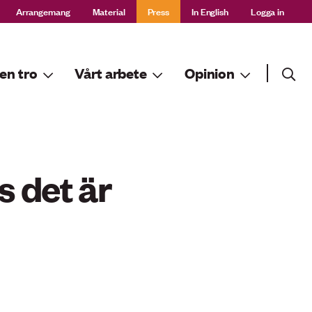
Arrangemang
Material
Press
In English
Logga in
Sök
en tro
Vårt arbete
Opinion
Sök
ls det är