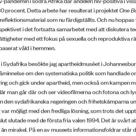
v-pandemin i södra Afrika där andelen hiv-positiva i vis
0 procent. Detta arbete har resulterat i projektet
One B
 reflektionsmaterial som nu färdigställts. Och nu hoppas
pektivet i det fortsatta samarbetet med att diskutera te
ättigheter med ett fokus på sexuella och reproduktiva rä
aserat våld i hemmen.
 i Sydafrika besökte jag apartheidmuséet i Johannesbu
åminnelse om den systematiska politik som handlade 
ring och gick under apartheid, men också om kampen m
är man går där och ser videofilmerna och fotona och lyss
ån den sydafrikanska regeringen och frihetskämparna u
et var möjligt med den fredliga lösning, som trots det up
lut slutade med de första fria valen 1994. Det är svårt at
 än mirakel. På en av museets informationsfoldrar står d