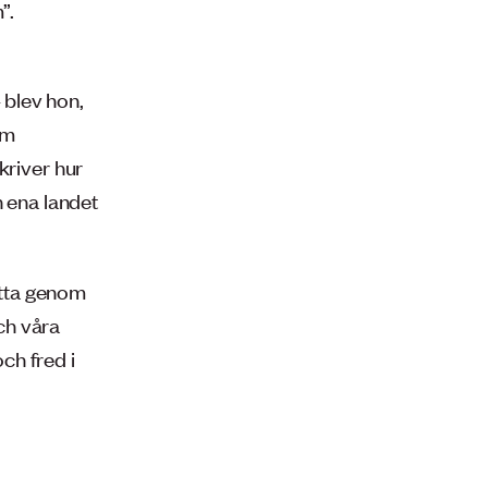
”.
 blev hon,
om
kriver hur
n ena landet
detta genom
och våra
och fred i