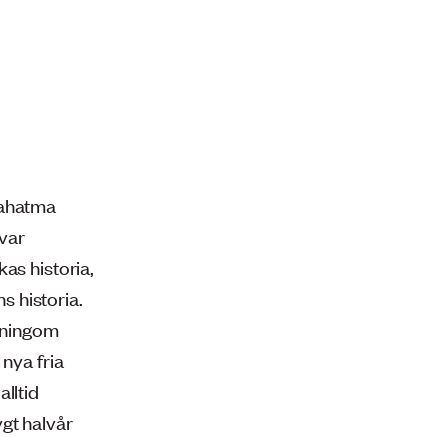
Mahatma
var
as historia,
s historia.
måningom
 nya fria
lltid
ygt halvår