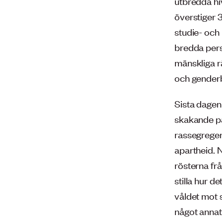
utbredda hi
överstiger 3
studie- och
bredda pers
mänskliga r
och genderb
Sista dagen
skakande p
rassegrege
apartheid. N
rösterna fr
stilla hur d
våldet mot s
något annat