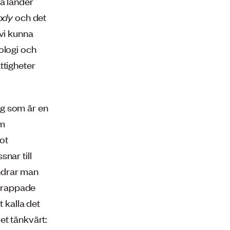
sa länder
ody
och det
 vi kunna
ologi och
ttigheter
rg som är en
om
ot
nar till
ndrar man
ptrappade
t kalla det
et tänkvärt: