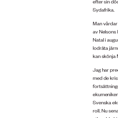
efter sin dö
Sydafrika.
Man vårdar 
av Nelsons 
Natal i aug
lodräta järn
kan skönja 
Jag har prec
med de kris
fortsättning
ekumenikens
Svenska eku
roll. Nu se