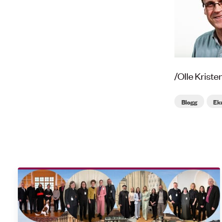
/Olle Krist
Blogg
Ek