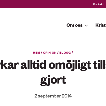
Kontakt
Om oss
Krist
HEM
/
OPINION
/
BLOGG
/
ar alltid omöjligt til
gjort
2 september 2014