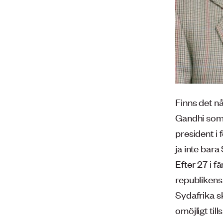
Finns det n
Gandhi som
president i 
ja inte bara
Efter 27 i 
republikens 
Sydafrika sk
omöjligt til