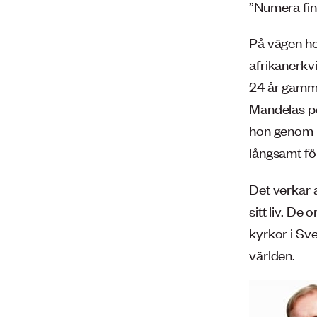
”Numera fin
På vägen he
afrikanerkv
24 år gamma
Mandelas per
hon genom Ma
långsamt fö
Det verkar a
sitt liv. De
kyrkor i Sve
världen.