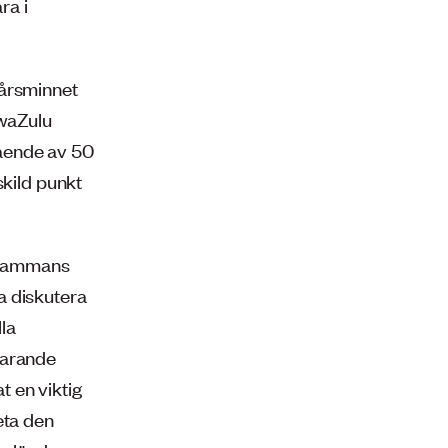
ra i
-årsminnet
KwaZulu
tående av 50
skild punkt
llsammans
a diskutera
lla
varande
 en viktig
eta den