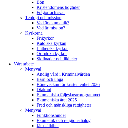
Bön
Kristendomens högtider
Frågor och svar
Teologi och mission
Vad är ekumenik?
Vad är mission?
Kyrkorna
Frikyrkor
Katolska kyrkan
Lutherska kyrkor
Ortodoxa kyrkor
Skillnader och likheter
Vårt arbete
Menyval
Andlig vård i Kriminalvården
Barn och unga
Böneveckan för kristen enhet 2026
Diakoni
Ekumeniska följeslagarprogrammet
Ekumeniska året 2025
Fred och mänskliga rättigheter
Menyval
Funktionshinder
Ekumenik och religionsdialog
Jämställdhet