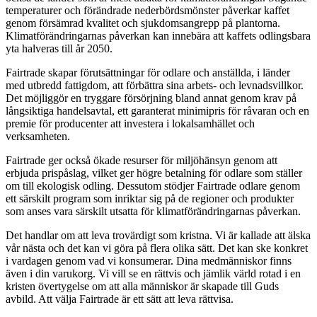
temperaturer och förändrade nederbördsmönster påverkar kaffet
genom försämrad kvalitet och sjukdomsangrepp på plantorna.
Klimatförändringarnas påverkan kan innebära att kaffets odlingsbara
yta halveras till år 2050.
Fairtrade skapar förutsättningar för odlare och anställda, i länder
med utbredd fattigdom, att förbättra sina arbets- och levnadsvillkor.
Det möjliggör en tryggare försörjning bland annat genom krav på
långsiktiga handelsavtal, ett garanterat minimipris för råvaran och en
premie för producenter att investera i lokalsamhället och
verksamheten.
Fairtrade ger också ökade resurser för miljöhänsyn genom att
erbjuda prispåslag, vilket ger högre betalning för odlare som ställer
om till ekologisk odling. Dessutom stödjer Fairtrade odlare genom
ett särskilt program som inriktar sig på de regioner och produkter
som anses vara särskilt utsatta för klimatförändringarnas påverkan.
Det handlar om att leva trovärdigt som kristna. Vi är kallade­ att älska
vår nästa och det kan vi göra på flera olika sätt. Det kan ske konkret
i vardagen genom vad vi konsumerar. Dina medmänniskor finns
även i din varukorg. Vi vill se en rättvis och jämlik värld rotad i en
kristen övertygelse om att alla människor är skapade till Guds
avbild. Att välja Fairtrade är ett sätt att leva rättvisa.