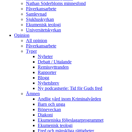
Nathan Söderbloms minnesfond
Påverkansarbete
Samlevnad
Sjukhuskyrkan
Ekumenisk teologi
Universitetskyrkan
Opinion
All opinion
Påverkansarbete
Typer
Nyheter
Debatt / Uttalande
Remissyttranden
Rapporter
Blogg
Nyhetsbrev
Ny podcastserie: Tid för Guds fred
Ämnen
Andlig vård inom Kriminalvården
Barn och unga
Böneveckan
Diakoni
Ekumeniska följeslagarprogrammet
Ekumenisk teologi
Fred och mänskliga rättigheter