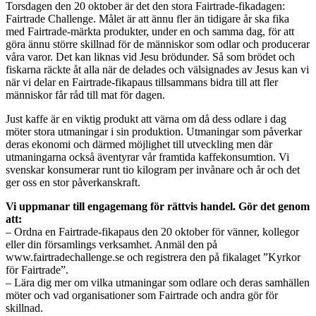
Torsdagen den 20 oktober är det den stora Fairtrade-fikadagen:
Fairtrade Challenge. Målet är att ännu fler än tidigare år ska fika
med Fairtrade-märkta produkter, under en och samma dag, för att
göra ännu större skillnad för de människor som odlar och producerar
våra varor. Det kan liknas vid Jesu brödunder. Så som brödet och
fiskarna räckte åt alla när de delades och välsignades av Jesus kan vi
när vi delar en Fairtrade-­fikapaus tillsammans bidra till att fler
människor får råd till mat för dagen.
Just kaffe är en viktig produkt att värna om då dess odlare i dag
möter stora utmaningar i sin produktion. Utmaningar som påverkar
deras ekonomi och därmed möjlighet till utveckling men där
utmaningarna också äventyrar vår framtida kaffekonsumtion. Vi
svenskar konsumerar runt tio kilogram per invånare och år och det
ger oss en stor påverkanskraft.
Vi uppmanar till engagemang för rättvis handel. Gör det genom
att:
– Ordna en Fairtrade-fikapaus den 20 oktober för vänner, kollegor
eller din församlings verksamhet. Anmäl den på
www.fairtradechallenge.se och registrera den på fikalaget ”Kyrkor
för Fairtrade”.
– Lära dig mer om vilka utmaningar som odlare och deras samhällen
möter och vad organisationer som Fairtrade och andra gör för
skillnad.