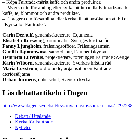
– Köpa Fairtrade-märkt kaffe och andra produkter.
– Påverka din församling eller kyrka att inhandla Fairtrade-märkt
kaffe, te, blommor och andra produkter.
– Engagera din församling eller kyrka till att ansöka om att bli en
”Kyrka för Fairtrade”.
Carin Dernulf
, generalsekreterare, Equmenia
Elisabeth Korswing
, koordinator, Sveriges kristna råd
Fanny Ljungholm
, frälsnings­officer, Frälsningsarmén
Gunilla Ikponmwosa
, samordnare, Equmenia­kyrkan
Henrietta Eurenius
, projektledare, föreningen Fairtrade Sverige
Karin Wiborn­
, generalsekreterare, Sveriges kristna råd
Maria Lövström
, ordförande, organisationen Fairtrade
återförsäljarna
Urban Jorméus­
, enhetschef, Svenska kyrkan
Läs debattartikeln i Dagen
http://www.dagen.se/debatt/lev-trovardigare-som-kristna-1.792288
Debatt / Uttalande
Kyrka för Fairtrade
Nyheter