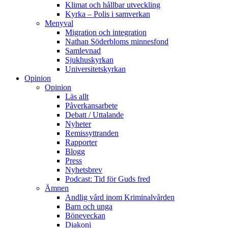
Klimat och hållbar utveckling
Kyrka – Polis i samverkan
Menyval
Migration och integration
Nathan Söderbloms minnesfond
Samlevnad
Sjukhuskyrkan
Universitetskyrkan
Opinion
Opinion
Läs allt
Påverkansarbete
Debatt / Uttalande
Nyheter
Remissyttranden
Rapporter
Blogg
Press
Nyhetsbrev
Podcast: Tid för Guds fred
Ämnen
Andlig vård inom Kriminalvården
Barn och unga
Böneveckan
Diakoni