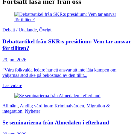
Fortsätt läsa mer från oss
Debatt / Uttalande
,
Övrigt
Debattartikel från SKR:s presidium: Vem tar ansvar
för tilliten?
29 juni 2026
”Våra folkvalda ledare har ett ansvar att inte låta kampen om
väljarnas stöd ske på bekostnad av den tillit...
Läs vidare
Allmänt
,
Andlig vård inom Kriminalvården
,
Migration &
integration
,
Nyheter
Se seminarierna från Almedalen i efterhand