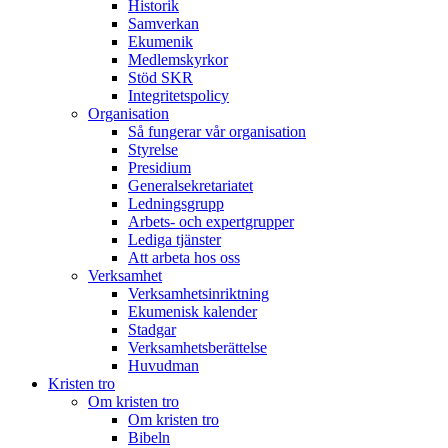
Historik
Samverkan
Ekumenik
Medlemskyrkor
Stöd SKR
Integritetspolicy
Organisation
Så fungerar vår organisation
Styrelse
Presidium
Generalsekretariatet
Ledningsgrupp
Arbets- och expertgrupper
Lediga tjänster
Att arbeta hos oss
Verksamhet
Verksamhetsinriktning
Ekumenisk kalender
Stadgar
Verksamhetsberättelse
Huvudman
Kristen tro
Om kristen tro
Om kristen tro
Bibeln