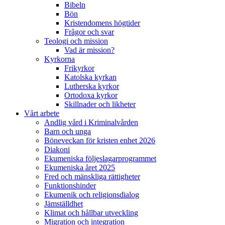
Bibeln
Bön
Kristendomens högtider
Frågor och svar
Teologi och mission
Vad är mission?
Kyrkorna
Frikyrkor
Katolska kyrkan
Lutherska kyrkor
Ortodoxa kyrkor
Skillnader och likheter
Vårt arbete
Andlig vård i Kriminalvården
Barn och unga
Böneveckan för kristen enhet 2026
Diakoni
Ekumeniska följeslagarprogrammet
Ekumeniska året 2025
Fred och mänskliga rättigheter
Funktionshinder
Ekumenik och religionsdialog
Jämställdhet
Klimat och hållbar utveckling
Migration och integration