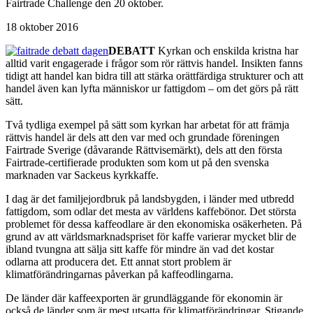
Fairtrade Challenge den 20 oktober.
18 oktober 2016
DEBATT
Kyrkan och enskilda kristna har
alltid varit engagerade i frågor som rör rättvis handel. Insikten fanns
tidigt att handel kan bidra till att stärka orättfärdiga strukturer och att
handel även kan lyfta människor ur fattigdom – om det görs på rätt
sätt.
Två tydliga exempel på sätt som kyrkan har arbetat för att främja
rättvis handel är dels att den var med och grundade föreningen
Fairtrade Sverige (dåvarande Rättvisemärkt), dels att den första
Fairtrade-certifierade produkten som kom ut på den svenska
marknaden var Sackeus kyrkkaffe.
I dag är det familjejordbruk på landsbygden, i länder med utbredd
fattigdom, som odlar det mesta av världens kaffebönor. Det största
problemet för dessa kaffeodlare är den ekonomiska osäkerheten. På
grund av att världsmarknadspriset för kaffe varierar mycket blir de
ibland tvungna att sälja sitt kaffe för mindre än vad det kostar
odlarna att producera det. Ett annat stort problem är
klimatförändringarnas påverkan på kaffeodlingarna.
De länder där kaffeexporten är grundläggande för ekonomin är
också de länder som är mest utsatta för klimatförändringar. Stigande