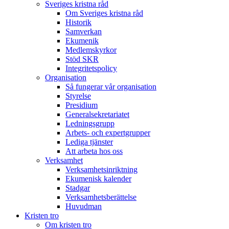
Sveriges kristna råd
Om Sveriges kristna råd
Historik
Samverkan
Ekumenik
Medlemskyrkor
Stöd SKR
Integritetspolicy
Organisation
Så fungerar vår organisation
Styrelse
Presidium
Generalsekretariatet
Ledningsgrupp
Arbets- och expertgrupper
Lediga tjänster
Att arbeta hos oss
Verksamhet
Verksamhetsinriktning
Ekumenisk kalender
Stadgar
Verksamhetsberättelse
Huvudman
Kristen tro
Om kristen tro