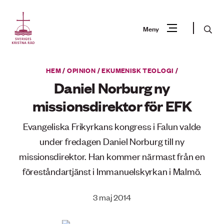
Gå
till
Sök
Meny
innehåll
Vad
HEM
/
OPINION
/
EKUMENISK TEOLOGI
/
Sök
letar
Daniel Norburg ny
du
missionsdirektor för EFK
efter?
Evangeliska Frikyrkans kongress i Falun valde
under fredagen Daniel Norburg till ny
missionsdirektor. Han kommer närmast från en
föreståndartjänst i Immanuelskyrkan i Malmö.
3 maj 2014