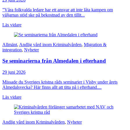
”Våra folkvalda ledare har ett ansvar att inte låta kampen om
väljarnas stöd ske på bekostnad av den tillit...
Läs vidare
Allmänt
,
Andlig vård inom Kriminalvården
,
Migration &
integration
,
Nyheter
Se seminarierna från Almedalen i efterhand
29 juni 2026
Missade du Sveriges kristna råds seminarier i Visby under årets
Almedalsvecka? Här finns allt att titta på i efterhand....
Läs vidare
Andlig vård inom Kriminalvården
,
Nyheter