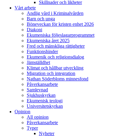
Skillnader och likheter
Vårt arbete
Andlig vård i Kriminalvården
Barn och unga
Böneveckan för kristen enhet 2026
Diakoni
Ekumeniska följeslagarprogrammet
Ekumeniska året 2025
Fred och mänskliga rättigheter
Funktionshinder
Ekumenik och religionsdialog
Jämställdhet
Klimat och hållbar utveckling
Migration och integration
Nathan Söderbloms minnesfond
Påverkansarbete
Samlevnad
Sjukhuskyrkan
Ekumenisk teologi
Universitetskyrkan
Opinion
All opinion
Påverkansarbete
Typer
Nyheter