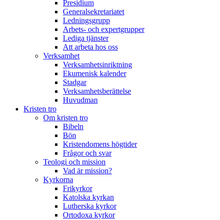
Presidium
Generalsekretariatet
Ledningsgrupp
Arbets- och expertgrupper
Lediga tjänster
Att arbeta hos oss
Verksamhet
Verksamhetsinriktning
Ekumenisk kalender
Stadgar
Verksamhetsberättelse
Huvudman
Kristen tro
Om kristen tro
Bibeln
Bön
Kristendomens högtider
Frågor och svar
Teologi och mission
Vad är mission?
Kyrkorna
Frikyrkor
Katolska kyrkan
Lutherska kyrkor
Ortodoxa kyrkor