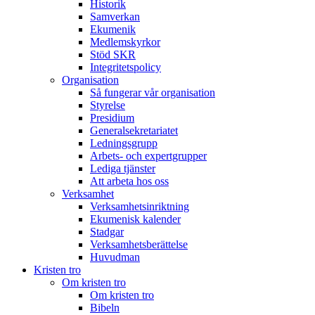
Historik
Samverkan
Ekumenik
Medlemskyrkor
Stöd SKR
Integritetspolicy
Organisation
Så fungerar vår organisation
Styrelse
Presidium
Generalsekretariatet
Ledningsgrupp
Arbets- och expertgrupper
Lediga tjänster
Att arbeta hos oss
Verksamhet
Verksamhetsinriktning
Ekumenisk kalender
Stadgar
Verksamhetsberättelse
Huvudman
Kristen tro
Om kristen tro
Om kristen tro
Bibeln