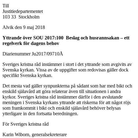
Till
Justitiedepartementet
103 33 Stockholm
Alvik den 9 maj 2018
Yttrande över SOU 2017:100 Beslag och husrannsakan – ett
regelverk för dagens behov
Diarienummer Ju2017/09710Å
Sveriges kristna råd instämmer i stort i det yttrande som avgivits av
Svenska kyrkan. Vissa av de uppgifter som redovisas gäller dock
specifikt Svenska kyrkan.
Det mesta vad gäller synpunkterna på sådant som har med bikt och
enskild själavård att göra relaterar även till situationen i andra
kyrkor. Sveriges kristna råd instämmer därför i den avslutande
meningen i Svenska kyrkans yttrande att riskerna för att något röjs
som framkommit i bikt och enskild själavård behöver belysas
ytterligare in den fortsatta beredningen.
För Sveriges kristna råd
Karin Wiborn, generalsekreterare