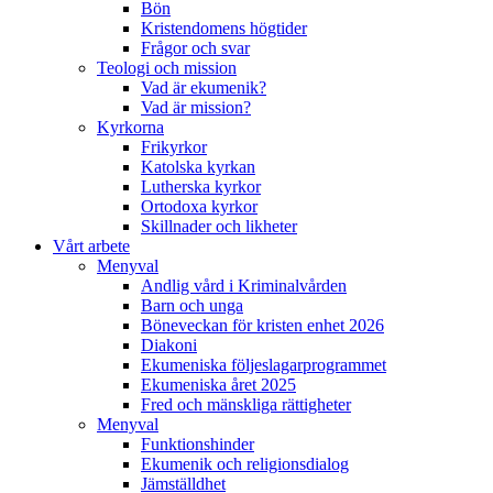
Bön
Kristendomens högtider
Frågor och svar
Teologi och mission
Vad är ekumenik?
Vad är mission?
Kyrkorna
Frikyrkor
Katolska kyrkan
Lutherska kyrkor
Ortodoxa kyrkor
Skillnader och likheter
Vårt arbete
Menyval
Andlig vård i Kriminalvården
Barn och unga
Böneveckan för kristen enhet 2026
Diakoni
Ekumeniska följeslagarprogrammet
Ekumeniska året 2025
Fred och mänskliga rättigheter
Menyval
Funktionshinder
Ekumenik och religionsdialog
Jämställdhet