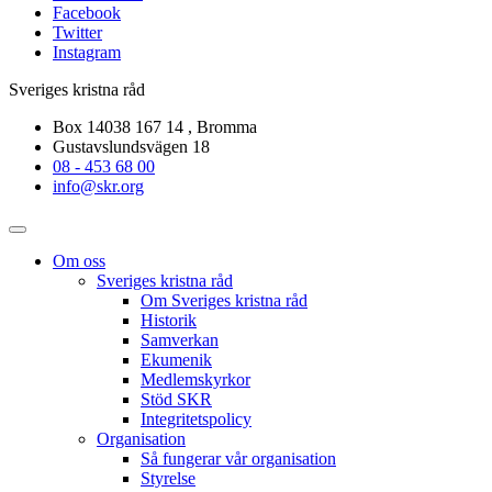
Facebook
Twitter
Instagram
Sveriges kristna råd
Box 14038 167 14 , Bromma
Gustavslundsvägen 18
08 - 453 68 00
info@skr.org
Om oss
Sveriges kristna råd
Om Sveriges kristna råd
Historik
Samverkan
Ekumenik
Medlemskyrkor
Stöd SKR
Integritetspolicy
Organisation
Så fungerar vår organisation
Styrelse