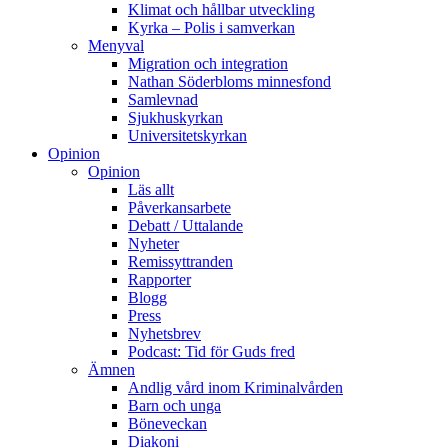
Klimat och hållbar utveckling
Kyrka – Polis i samverkan
Menyval
Migration och integration
Nathan Söderbloms minnesfond
Samlevnad
Sjukhuskyrkan
Universitetskyrkan
Opinion
Opinion
Läs allt
Påverkansarbete
Debatt / Uttalande
Nyheter
Remissyttranden
Rapporter
Blogg
Press
Nyhetsbrev
Podcast: Tid för Guds fred
Ämnen
Andlig vård inom Kriminalvården
Barn och unga
Böneveckan
Diakoni