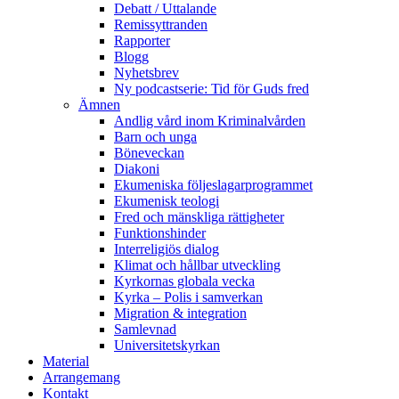
Debatt / Uttalande
Remissyttranden
Rapporter
Blogg
Nyhetsbrev
Ny podcastserie: Tid för Guds fred
Ämnen
Andlig vård inom Kriminalvården
Barn och unga
Böneveckan
Diakoni
Ekumeniska följeslagarprogrammet
Ekumenisk teologi
Fred och mänskliga rättigheter
Funktionshinder
Interreligiös dialog
Klimat och hållbar utveckling
Kyrkornas globala vecka
Kyrka – Polis i samverkan
Migration & integration
Samlevnad
Universitetskyrkan
Material
Arrangemang
Kontakt