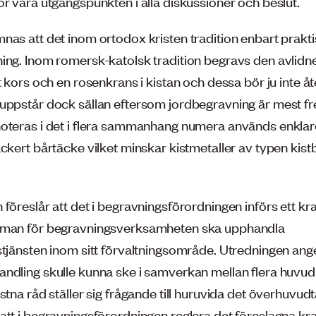
ör vara utgångspunkten i alla diskussioner och beslut.
nas att det inom ortodox kristen tradition enbart prakt
ing. Inom romersk-katolsk tradition begravs den avlidn
t kors och en rosenkrans i kistan och dessa bör ju inte å
uppstår dock sällan eftersom jordbegravning är mest fr
oteras i det i flera sammanhang numera används enklare
ackert bårtäcke vilket minskar kistmetaller av typen kis
föreslår att det i begravningsförordningen införs ett kra
dman för begravningsverksamheten ska upphandla
tjänsten inom sitt förvaltnings­område. Utredningen ange
ndling skulle kunna ske i samverkan mellan flera huvu
stna råd ställer sig frågande till huruvida det överhuvudt
att i begravningsförordningen reglera det föreslagna kr