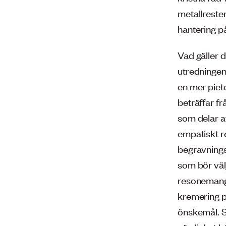
metallreste
hantering på 
Vad gäller d
utredningen
en mer piete
beträffar f
som delar av
empatiskt r
begravningsm
som bör välj
resonemang 
kremering p
önskemål. S