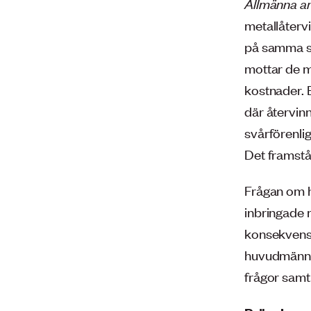
Allmänna a
metallåterv
på samma sid
mottar de m
kostnader. 
där återvin
svårförenli
Det framstår
Frågan om h
inbringade 
konsekvense
huvudmännen
frågor samt