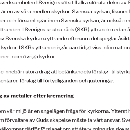
verksamheten I Sverige sköts till allra största delen av
är en av våra medlemskyrkor. Svenska kyrkan, liksom f
ner och församlingar inom Svenska kyrkan, är också o
ttranden. I Sveriges kristna råds (SKR) yttrande nedan 
 av Svenska kyrkans yttrande eftersom det speglar åsik
 kyrkor. I SKRs yttrande ingår samtidigt viss informatio
ioner inom övriga kyrkor.
e innebär i stora drag att betänkandets förslag i tillsty
tarer, förslag till förtydliganden och justeringar.
g av metaller efter kremering
m vår miljö är en angelägen fråga för kyrkorna. Ytterst 
om förvaltare av Guds skapelse måste ta vårt ansvar. Sv
 välkomnar därför förslaget om att återvinning ska ske a