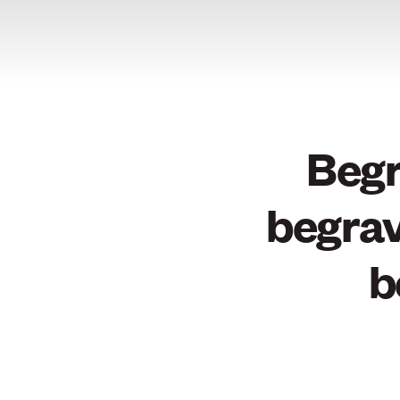
Begr
begrav
b