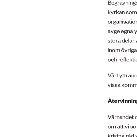
Begravnings
kyrkan som 
organisatio
avge egna y
stora delar
inom övriga
och reflekt
Vårt yttrand
vissa kommen
Återvinnin
Värnandet o
om att vi s
kristna råd