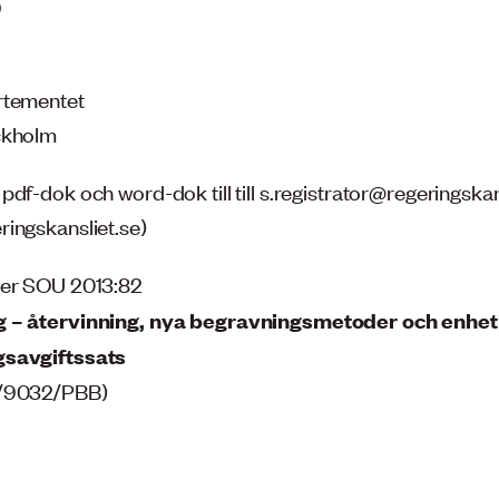
9
rtementet
ckholm
df-dok och word-dok till till s.registrator@regeringskan
ingskansliet.se)
ver SOU 2013:82
 – återvinning, nya begravningsmetoder och enhet
savgiftssats
3/9032/PBB)