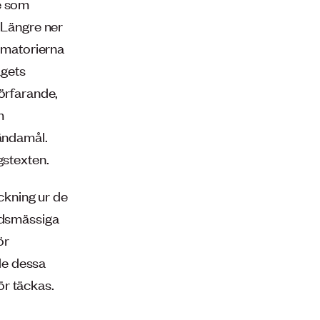
de som
. Längre ner
rematorierna
agets
förfarande,
m
 ändamål.
gstexten.
kning ur de
nadsmässiga
ör
de dessa
ör täckas.