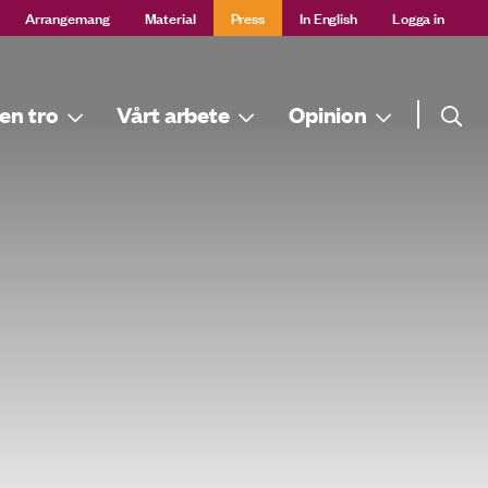
Arrangemang
Material
Press
In English
Logga in
Sök
en tro
Vårt arbete
Opinion
Sök