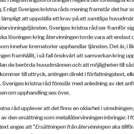
. Enligt Sveriges kristna råds mening framstår det hur s
ämpligt att uppställa ett krav på att
samtliga
huvudmän
ervinningstjänsten. Sveriges kristna råd ser framför sig
ska lösningen kring återvinningen torde vara att endast 
m innehar krematorier upphandlar tjänsten. Det är, i I
gen framhållit, i så fall önskvärt att samverkan kring u
lan de berörda huvudmännen och att möjligheten till så
mmer till uttryck, antingen direkt i författningstext, elle
. Sveriges kristna råd föreslår med anledning av det anf
en om upphandling ses över.
stna råd upplever att det finns en oklarhet i utredningen
av den ersättning som metallåtervinningen inbringar. I för
text anges att ”
Ersättningen från återvinningen ska tillfö