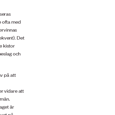
iseras
e ofta med
tervinnas
ekvent). Det
 kistor
tbeslag och
v på att
r vidare att
dmän.
aget är
avet på