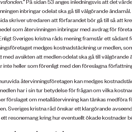
rvsfonden
.” På sidan 53 anges inledningsvis att det vär
inningen inbringar odelat ska gå till välgörande ändamål
a skriver utredaren att förfarandet bör gå till så att k
edel som återvinningen inbringar med avdrag för föret
Enligt Sveriges kristna råds mening framstår ett sådant 
ningsföretaget medges kostnadstäckning ur medlen, so
gt med avsikten att medlen odelat ska gå till välgörande
 inte heller som förenligt med den föreslagna författnin
uruvida återvinningsföretagen kan medges kostnadstäc
medlen har i sin tur betydelse för frågan om vilka kost
r förslaget om metallåtervinning kan tänkas medföra f
. Sveriges kristna råd önskar ett klargörande avseen
 ett resonemang kring hur eventuellt ökade kostnader b