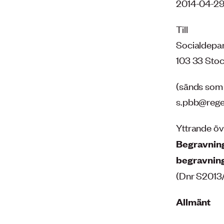
2014-04-2
Till
Socialdepa
103 33 Sto
(sänds som p
s.pbb@reger
Yttrande ö
Begravning
begravning
(Dnr S201
Allmänt