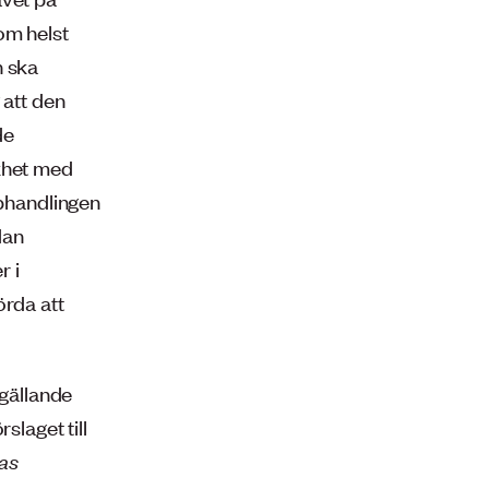
om helst
 ska
 att den
de
ikhet med
pphandlingen
dan
r i
örda att
 gällande
slaget till
ras