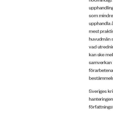
upphandling
som mindre l
upphandla åt
mest prakti
huvudmän so
vad utrednin
kan ske mel
samverkan ko
förarbetena
bestämmels
Sveriges kri
hanteringen 
författnings