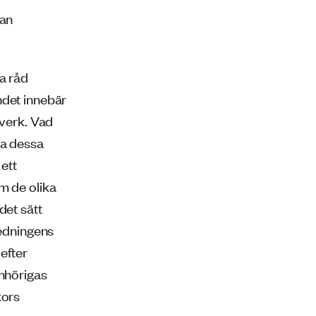
dan
a råd
ndet innebär
lverk. Vad
ta dessa
 ett
m de olika
det sätt
redningens
efter
anhörigas
kors