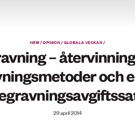
HEM
/
OPINION
/
GLOBALA VECKAN
/
avning – återvinning
ningsmetoder och e
egravningsavgiftssa
29 april 2014