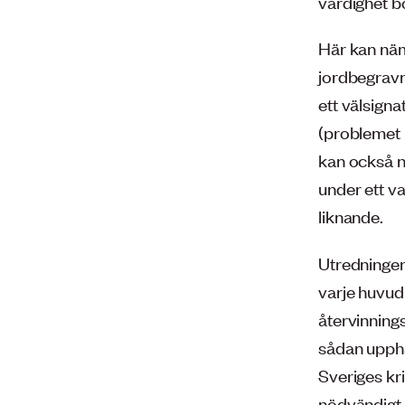
värdighet b
Här kan näm
jordbegravn
ett välsigna
(problemet 
kan också n
under ett v
liknande.
Utredningen 
varje huvu
återvinnings
sådan uppha
Sveriges kri
nödvändigt 