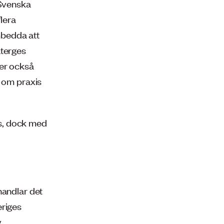
 Svenska
lera
mbedda att
återges
ter också
n om praxis
rks, dock med
handlar det
eriges
v