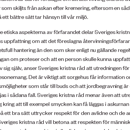
r som skiljts från askan efter kremering, eftersom en så
ett bättre sätt tar hänsyn till vår miljö.
e etiska aspekterna av förfarandet delar Sveriges kristn
s uppfattning om att det föreslagna återvinningsförfara
tsfull hantering än den som sker enligt nu gällande rege
rågan om proteser och att en person skulle kunna uppfat
 sig själv, anser Sveriges kristna råd att utredningen för
esonemang. Det är viktigt att sorgehus får information o
öjligheter som står till buds och att jordbegravning är 
as i sådana fall. Sveriges kristna råd menar även att ut
kring att till exempel smycken kan få läggas i askurnan 
å ett bra sätt uttrycker respekt för den avlidne och de 
veriges kristna råd vill betona att respekten för männis