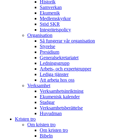
Historik
Samverkan
Ekumenik
Medlemskyrkor
Stöd SKR
Integritetspolicy
Organisation
Så fungerar vår organisation
Styrelse
Presidium
Generalsekretariatet
Ledningsgrupp
Arbets- och expertgrupper
Lediga tjänster
Att arbeta hos oss
Verksamhet
Verksamhetsinriktning
Ekumenisk kalender
Stadgar
Verksamhetsberättelse
Huvudman
Kristen tro
Om kristen tro
Om kristen tro
Bibeln