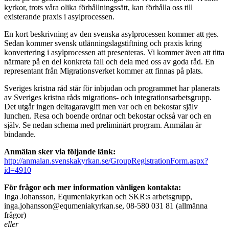
kyrkor, trots våra olika förhållningssätt, kan förhålla oss till
existerande praxis i asylprocessen.
En kort beskrivning av den svenska asylprocessen kommer att ges.
Sedan kommer svensk utlänningslagstiftning och praxis kring
konvertering i asylprocessen att presenteras. Vi kommer även att titta
närmare på en del konkreta fall och dela med oss av goda råd. En
representant från Migrationsverket kommer att finnas på plats.
Sveriges kristna råd står för inbjudan och programmet har planerats
av Sveriges kristna råds migrations- och integrationsarbetsgrupp.
Det utgår ingen deltagaravgift men var och en bekostar själv
lunchen. Resa och boende ordnar och bekostar också var och en
själv. Se nedan schema med preliminärt program. Anmälan är
bindande.
Anmälan sker via följande länk:
http://anmalan.svenskakyrkan.se/GroupRegistrationForm.aspx?
id=4910
För frågor och mer information vänligen kontakta:
Inga Johansson, Equmeniakyrkan och SKR:s arbetsgrupp,
inga.johansson@equmeniakyrkan.se, 08-580 031 81 (allmänna
frågor)
eller