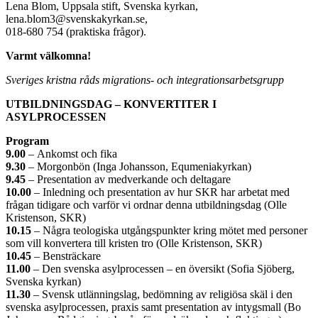
Lena Blom, Uppsala stift, Svenska kyrkan,
lena.blom3@svenskakyrkan.se,
018-680 754 (praktiska frågor).
Varmt välkomna!
Sveriges kristna råds migrations- och integrationsarbetsgrupp
UTBILDNINGSDAG – KONVERTITER I
ASYLPROCESSEN
Program
9.00
– Ankomst och fika
9.30
– Morgonbön (Inga Johansson, Equmeniakyrkan)
9.45
– Presentation av medverkande och deltagare
10.00
– Inledning och presentation av hur SKR har arbetat med
frågan tidigare och varför vi ordnar denna utbildningsdag (Olle
Kristenson, SKR)
10.15
– Några teologiska utgångspunkter kring mötet med personer
som vill konvertera till kristen tro (Olle Kristenson, SKR)
10.45
– Bensträckare
11.00
– Den svenska asylprocessen – en översikt (Sofia Sjöberg,
Svenska kyrkan)
11.30
– Svensk utlänningslag, bedömning av religiösa skäl i den
svenska asylprocessen, praxis samt presentation av intygsmall (Bo