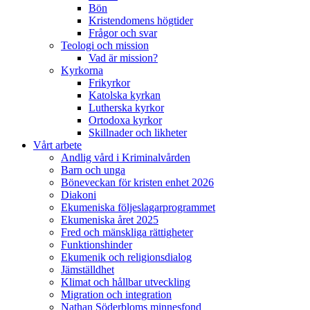
Bön
Kristendomens högtider
Frågor och svar
Teologi och mission
Vad är mission?
Kyrkorna
Frikyrkor
Katolska kyrkan
Lutherska kyrkor
Ortodoxa kyrkor
Skillnader och likheter
Vårt arbete
Andlig vård i Kriminalvården
Barn och unga
Böneveckan för kristen enhet 2026
Diakoni
Ekumeniska följeslagarprogrammet
Ekumeniska året 2025
Fred och mänskliga rättigheter
Funktionshinder
Ekumenik och religionsdialog
Jämställdhet
Klimat och hållbar utveckling
Migration och integration
Nathan Söderbloms minnesfond