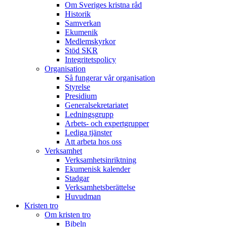
Om Sveriges kristna råd
Historik
Samverkan
Ekumenik
Medlemskyrkor
Stöd SKR
Integritetspolicy
Organisation
Så fungerar vår organisation
Styrelse
Presidium
Generalsekretariatet
Ledningsgrupp
Arbets- och expertgrupper
Lediga tjänster
Att arbeta hos oss
Verksamhet
Verksamhetsinriktning
Ekumenisk kalender
Stadgar
Verksamhetsberättelse
Huvudman
Kristen tro
Om kristen tro
Bibeln