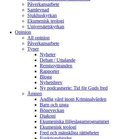
Påverkansarbete
Samlevnad
Sjukhuskyrkan
Ekumenisk teologi
Universitetskyrkan
Opinion
All opinion
Påverkansarbete
Typer
Nyheter
Debatt / Uttalande
Remissyttranden
Rapporter
Blogg
Nyhetsbrev
Ny podcastserie: Tid för Guds fred
Ämnen
Andlig vård inom Kriminalvården
Barn och unga
Böneveckan
Diakoni
Ekumeniska följeslagarprogrammet
Ekumenisk teologi
Fred och mänskliga rättigheter
Funktionshinder