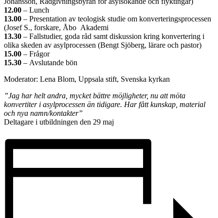
Johansson, Rådgivningsbyrån för asylsökande och flyktingar)
12.00
– Lunch
13.00
– Presentation av teologisk studie om konverteringsprocessen
(Josef S., forskare, Åbo Akademi
13.30
– Fallstudier, goda råd samt diskussion kring konvertering i
olika skeden av asylprocessen (Bengt Sjöberg, lärare och pastor)
15.00
– Frågor
15.30
– Avslutande bön
Moderator: Lena Blom, Uppsala stift, Svenska kyrkan
”Jag har helt andra, mycket bättre möjligheter, nu att möta
konvertiter i asylprocessen än tidigare. Har fått kunskap, material
och nya namn/kontakter”
Deltagare i utbildningen den 29 maj