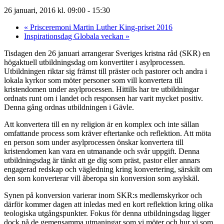
26 januari, 2016 kl. 09:00
-
15:30
«
Prisceremoni Martin Luther King-priset 2016
Inspirationsdag Globala veckan
»
Tisdagen den 26 januari arrangerar Sveriges kristna råd (SKR) en
högaktuell utbildningsdag om konvertiter i asylprocessen.
Utbildningen riktar sig främst till präster och pastorer och andra i
lokala kyrkor som möter personer som vill konvertera till
kristendomen under asylprocessen. Hittills har tre utbildningar
ordnats runt om i landet och responsen har varit mycket positiv.
Denna gång ordnas utbildningen i Gävle.
Att konvertera till en ny religion är en komplex och inte sällan
omfattande process som kräver eftertanke och reflektion. Att möta
en person som under asylprocessen önskar konvertera till
kristendomen kan vara en utmanande och svår uppgift. Denna
utbildningsdag är tänkt att ge dig som präst, pastor eller annars
engagerad redskap och vägledning kring konvertering, särskilt om
den som konverterar vill åberopa sin konversion som asylskäl.
Synen på konversion varierar inom SKR:s medlemskyrkor och
därför kommer dagen att inledas med en kort reflektion kring olika
teologiska utgångspunkter. Fokus för denna utbildningsdag ligger
dock på de gemensamma utmaningar som vi möter och hur vi som