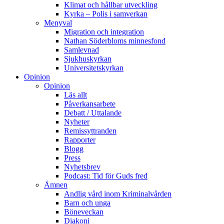
Klimat och hållbar utveckling
Kyrka – Polis i samverkan
Menyval
Migration och integration
Nathan Söderbloms minnesfond
Samlevnad
Sjukhuskyrkan
Universitetskyrkan
Opinion
Opinion
Läs allt
Påverkansarbete
Debatt / Uttalande
Nyheter
Remissyttranden
Rapporter
Blogg
Press
Nyhetsbrev
Podcast: Tid för Guds fred
Ämnen
Andlig vård inom Kriminalvården
Barn och unga
Böneveckan
Diakoni