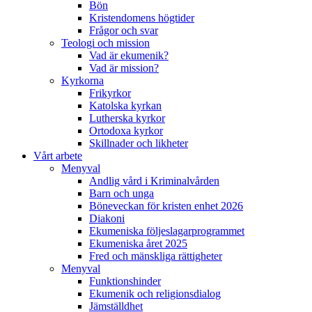
Bön
Kristendomens högtider
Frågor och svar
Teologi och mission
Vad är ekumenik?
Vad är mission?
Kyrkorna
Frikyrkor
Katolska kyrkan
Lutherska kyrkor
Ortodoxa kyrkor
Skillnader och likheter
Vårt arbete
Menyval
Andlig vård i Kriminalvården
Barn och unga
Böneveckan för kristen enhet 2026
Diakoni
Ekumeniska följeslagarprogrammet
Ekumeniska året 2025
Fred och mänskliga rättigheter
Menyval
Funktionshinder
Ekumenik och religionsdialog
Jämställdhet