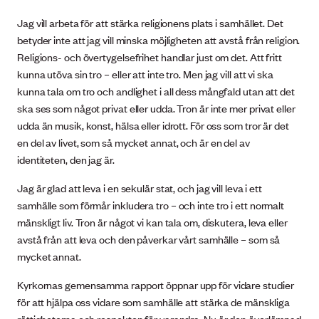
Jag vill arbeta för att stärka religionens plats i samhället. Det
betyder inte att jag vill minska möjligheten att avstå från religion.
Religions- och övertygelsefrihet handlar just om det. Att fritt
kunna utöva sin tro – eller att inte tro. Men jag vill att vi ska
kunna tala om tro och andlighet i all dess mångfald utan att det
ska ses som något privat eller udda. Tron är inte mer privat eller
udda än musik, konst, hälsa eller idrott. För oss som tror är det
en del av livet, som så mycket annat, och är en del av
identiteten, den jag är.
Jag är glad att leva i en sekulär stat, och jag vill leva i ett
samhälle som förmår inkludera tro – och inte tro i ett normalt
mänskligt liv. Tron är något vi kan tala om, diskutera, leva eller
avstå från att leva och den påverkar vårt samhälle – som så
mycket annat.
Kyrkornas gemensamma rapport öppnar upp för vidare studier
för att hjälpa oss vidare som samhälle att stärka de mänskliga
rättigheterna och respekten för varandra. Nu är den överlämnad