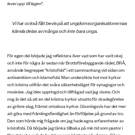
lever upp till lagen
”.
Vi har också fått bevis på att ungdomsorganisationernas
känsla delas av många och inte bara unga.
För egen del började jag reflektera över vad som har varit okej
och inte för några år sedan när Brottsförebyggande rådet, BRÅ,
använde begreppet ”kristofobi” i ett sammanhang vid sidan om
antisemitism och islamofobi. Man undersökte hot mot kyrkor
och kristna utifrån det svåra säkerhetsläget för synagogor och
moskéer. Jag blev uppringd och tillfrågad vad jag visste. Och
nog är det så att en del kristna kyrkor utsatts för skadegörelse
av grövre slag, främst ortodoxa kyrkor. Gissningsvis har det mer
att göra med främlingsfientlighet än förföljelse på grund av tro.
Den som hörde mig frågade om jag hade egna erfarenheter av
kristofobi. Då började jag tänka tillbaka på min tid som pastor i
förortskyrka och de budskap som klottrats på väggen. Gång