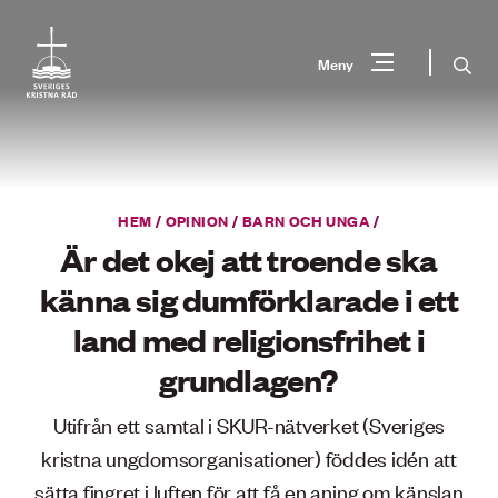
Gå
till
Sök
Meny
innehåll
Vad
Sök
letar
du
HEM
/
OPINION
/
BARN OCH UNGA
/
efter?
Är det okej att troende ska
känna sig dumförklarade i ett
land med religionsfrihet i
grundlagen?
Utifrån ett samtal i SKUR-nätverket (Sveriges
kristna ungdomsorganisationer) föddes idén att
sätta fingret i luften för att få en aning om känslan