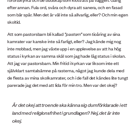
efter annan. Fula ord, svåra och dyra att sanera, och en fasad
som bär spår. Men det är väl inte så allvarlig, eller? Och min egen
skoltid.
Att som pastorsbarn bli kallad
”pastorn”
som tioåring av sina
kamrater var kanske inte så farligt, eller? Jag kände mig nog
inte mobbad, men jag växte upp i en upplevelse av att ha hög
status i kyrkan av samma skäl som jag hade låg status i skolan.
Att jag var pastorsbarn. Min fritid i kyrkan var liksom inte ett
självklart samtalsämne på rasterna, något jag kunde dela med
de flesta av mina skolkamrater, och i de fall det kändes lite tungt
parerade jag det med att lida för min tro. Men var det okej?
Är det okej att troende ska känna sig dumförklarade i ett
land med religionsfrihet i grundlagen? Nej, det är inte
okej.