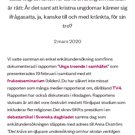
är rätt: Är det sant att kristna ungdomar känner sig
ifrågasatta, ja, kanske till och med kränkta, för sin
tro?
2 mars 2020
Vi satte samman en enkel enkätundersökning som finns
dokumenterad i rapporten ”
Unga troende i samhället
” som
presenterades 19 februari i samband med ett
frukostseminarium
(bilden). Du har säkert inte missat
rapporten som många medier rapporterat om, däribland
TV4
.
Rapporten har också diskuterats i riksdagen. Rapportens
slutsats är att det vore önskvärt med ett fördjupat studium som
inkluderar fler religioner. Det skrev SKR:s presidium i en
debattartikel i Svenska dagbladet
samma dag som
enkätundersökningen släpptes med adress till Anna Ekström:
”Det krävs en djupare undersökning om hur skolan verkligen