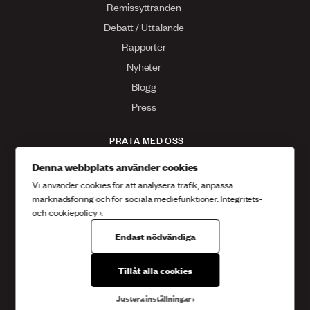
Remissyttranden
Debatt / Uttalande
Rapporter
Nyheter
Blogg
Press
PRATA MED OSS
Kontakta oss
Denna webbplats använder cookies
Vi använder cookies för att analysera trafik, anpassa
Facebook
marknadsföring och för sociala mediefunktioner.
Integritets-
Twitter
och cookiepolicy ›
.
Instagram
Endast nödvändiga
Tillåt alla cookies
Sveriges kristna råd
Box 14038 167 14 , Bromma
Gustavslundsvägen 18
Justera inställningar