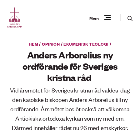
Gå
till
Sök
Meny
innehåll
Vad
HEM
/
OPINION
/
EKUMENISK TEOLOGI
/
Sök
letar
Anders Arborelius ny
du
ordförande för Sveriges
efter?
kristna råd
Vid årsmötet för Sveriges kristna råd valdes idag
den katolske biskopen Anders Arborelius till ny
ordförande. Årsmötet beslöt också att välkomna
Antiokiska ortodoxa kyrkan som ny medlem.
Därmed innehåller rådet nu 26 medlemskyrkor.