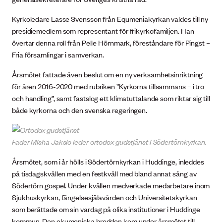
Kyrkoledare Lasse Svensson från Equmeniakyrkan valdes till ny
presidiemedlem som representant för frikyrkofamiljen. Han
övertar denna roll från Pelle Hörnmark, föreståndare för Pingst –
Fria församlingar i samverkan.
Årsmötet fattade även beslut om en ny verksamhetsinriktning
för åren 2016-2020 med rubriken ”Kyrkorna tillsammans – i tro
och handling”, samt fastslog ett klimatuttalande som riktar sig till
både kyrkorna och den svenska regeringen.
Fader Misha Jaksic leder ortodox gudstjänst i Södertörnkyrkan.
Årsmötet, som i år hölls i Södertörnkyrkan i Huddinge, inleddes
på tisdagskvällen med en festkväll med bland annat sång av
Södertörn gospel. Under kvällen medverkade medarbetare inom
Sjukhuskyrkan, fängelsesjälavården och Universitetskyrkan
som berättade om sin vardag på olika institutioner i Huddinge
kommun. Den ekumeniska bredden kom under årsmötet till