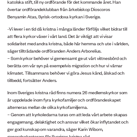
katolska stift, till ny ordförande för det kommande året. Han
övertar ordförandeklubban från ärkebiskop Dioscoros
Benyamin Atas, Syrisk-ortodoxa kyrkan i Sverige.
-Vi lever i en tid då kristna i många länder förföljs vilket bidrar till
att flera kyrkor växer i vårt land. Det är viktigt att vi visar
solidaritet med andra kristna, både här hemma och ute i världen,
säger tillträdande ordföranden Anders Arborelius.
– Som kyrkor behöver vi gemensamt ge ut vårt vittnesbörd och
berätta om vår syn på exempelvis migration och hur vi värnar
klimatet. Tillsammans behöver vi göra Jesus känd, älskad och
tillbedd, fortsätter Anders.
Inom Sveriges kristna råd finns numera 26 medlemskyrkor som
är uppdelade inom fyra kyrkofamiljer och ordförandeskapet
alterneras mellan de olika kyrkofamiljerna.
– Genom att kyrkoledarna turas om att leda vårt arbete skapas
engagemang, delaktighet och ansvar vilket ökar inflytandet och
ger god kunskap om varandra, säger Karin Wiborn,
generalsekreterare för Sveriges kristna råd.