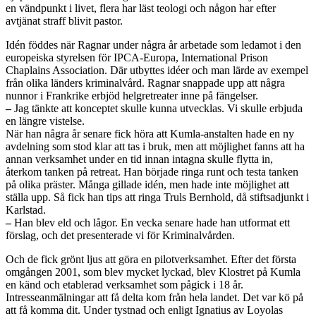
en vändpunkt i livet, flera har läst teologi och någon har efter
avtjänat straff blivit pastor.
Idén föddes när Ragnar under några år arbetade som ledamot i den
europeiska styrelsen för IPCA-Europa, International Prison
Chaplains Association. Där utbyttes idéer och man lärde av exempel
från olika länders kriminalvård. Ragnar snappade upp att några
nunnor i Frankrike erbjöd helgretreater inne på fängelser.
–
Jag tänkte att konceptet skulle kunna utvecklas. Vi skulle erbjuda
en längre vistelse.
När han några år senare fick höra att Kumla-anstalten hade en ny
avdelning som stod klar att tas i bruk, men att möjlighet fanns att ha
annan verksamhet under en tid innan intagna skulle flytta in,
återkom tanken på retreat. Han började ringa runt och testa tanken
på olika präster. Många gillade idén, men hade inte möjlighet att
ställa upp. Så fick han tips att ringa Truls Bernhold, då stiftsadjunkt i
Karlstad.
–
Han blev eld och lågor. En vecka senare hade han utformat ett
förslag, och det presenterade vi för Kriminalvården.
Och de fick grönt ljus att göra en pilotverksamhet. Efter det första
omgången 2001, som blev mycket lyckad, blev Klostret på Kumla
en känd och etablerad verksamhet som pågick i 18 år.
Intresseanmälningar att få delta kom från hela landet. Det var kö på
att få komma dit. Under tystnad och enligt Ignatius av Loyolas