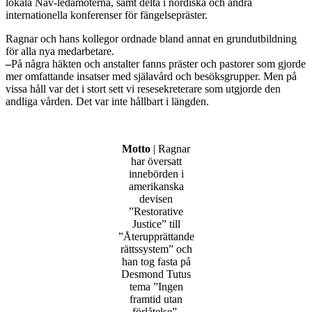
lokala Nav-ledamöterna, samt delta i nordiska och andra
internationella konferenser för fängelsepräster.
Ragnar och hans kollegor ordnade bland annat en grundutbildning
för alla nya medarbetare.
–
På några häkten och anstalter fanns präster och pastorer som gjorde
mer omfattande insatser med själavård och besöksgrupper. Men på
vissa håll var det i stort sett vi resesekreterare som utgjorde den
andliga vården. Det var inte hållbart i längden.
Motto
| Ragnar
har översatt
innebörden i
amerikanska
devisen
”Restorative
Justice” till
”Återupprättande
rättssystem” och
han tog fasta på
Desmond Tutus
tema ”Ingen
framtid utan
förlåtelse”.