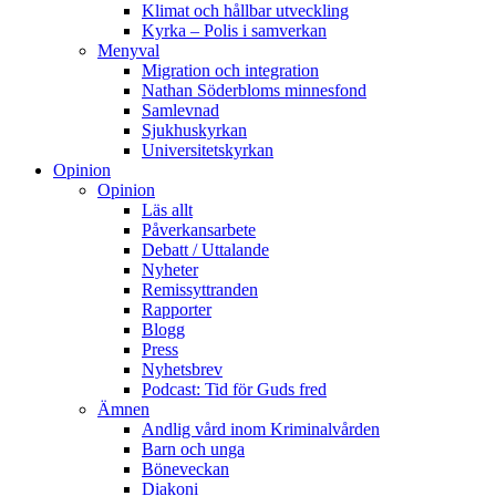
Klimat och hållbar utveckling
Kyrka – Polis i samverkan
Menyval
Migration och integration
Nathan Söderbloms minnesfond
Samlevnad
Sjukhuskyrkan
Universitetskyrkan
Opinion
Opinion
Läs allt
Påverkansarbete
Debatt / Uttalande
Nyheter
Remissyttranden
Rapporter
Blogg
Press
Nyhetsbrev
Podcast: Tid för Guds fred
Ämnen
Andlig vård inom Kriminalvården
Barn och unga
Böneveckan
Diakoni