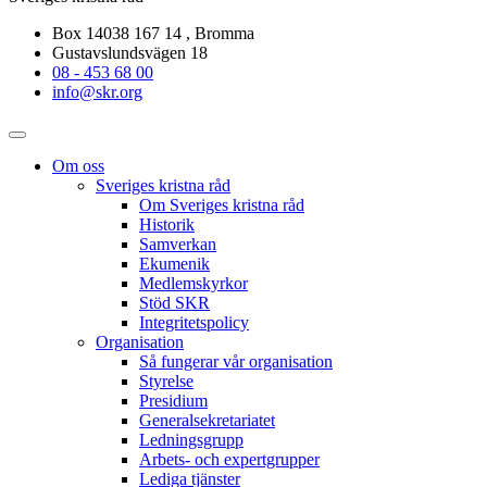
Box 14038 167 14 , Bromma
Gustavslundsvägen 18
08 - 453 68 00
info@skr.org
Om oss
Sveriges kristna råd
Om Sveriges kristna råd
Historik
Samverkan
Ekumenik
Medlemskyrkor
Stöd SKR
Integritetspolicy
Organisation
Så fungerar vår organisation
Styrelse
Presidium
Generalsekretariatet
Ledningsgrupp
Arbets- och expertgrupper
Lediga tjänster