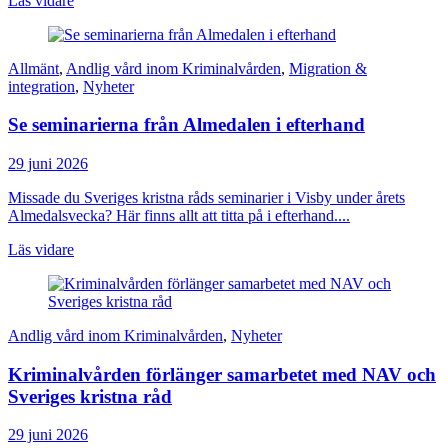
Läs vidare
Allmänt
,
Andlig vård inom Kriminalvården
,
Migration &
integration
,
Nyheter
Se seminarierna från Almedalen i efterhand
29 juni 2026
Missade du Sveriges kristna råds seminarier i Visby under årets
Almedalsvecka? Här finns allt att titta på i efterhand....
Läs vidare
Andlig vård inom Kriminalvården
,
Nyheter
Kriminalvården förlänger samarbetet med NAV och
Sveriges kristna råd
29 juni 2026