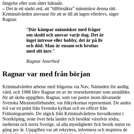
fängelse eller som sitter häktade.
–
Det är ett starkt ord, att ”tillförsäkra” människor denna rätt.
Kriminalvården ansvarar för att se till att lagen efterlevs, säger
Ragnar.
”
Där kämpar människor med frågor
om skuld och ansvar varje dag. Det är
inget intresse eller hobby, det är på liv
och död. Man är ensam och brottas
med sitt inre
.”
Ragnar Asserhed
Ragnar var med från början
Kriminalvården arbetar med frågorna via Nav, Nämnden för andlig
vård, och 1988 blev Ragnar en av tre resesekreterare som anställdes
för att sköta uppgiften. Ragnar, som var pastor inom dåvarande
Svenska Missionsförbundet, var frikyrkornas representant. De andra
två var en präst från Svenska kyrkan och en officer från
Frälsningsarmén. De utgick från Kriminalvårdens huvudkontor i
Norrköping, reste över hela landet och besökte växelvis södra,
mellersta och norra Sverige, så alla myndigheter fick besök minst en
gång per år. Uppgiften var att rekrytera, informera och inspirera de