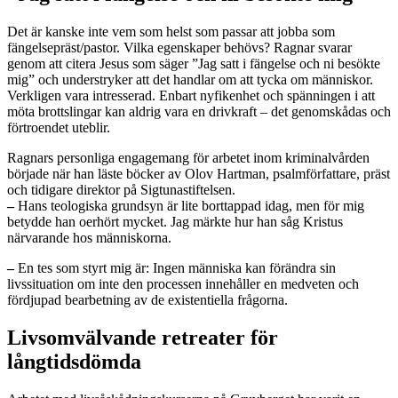
Det är kanske inte vem som helst som passar att jobba som
fängelsepräst/pastor. Vilka egenskaper behövs? Ragnar svarar
genom att citera Jesus som säger ”Jag satt i fängelse och ni besökte
mig” och understryker att det handlar om att tycka om människor.
Verkligen vara intresserad. Enbart nyfikenhet och spänningen i att
möta brottslingar kan aldrig vara en drivkraft – det genomskådas och
förtroendet uteblir.
Ragnars personliga engagemang för arbetet inom kriminalvården
började när han läste böcker av Olov Hartman, psalmförfattare, präst
och tidigare direktor på Sigtunastiftelsen.
–
Hans teologiska grundsyn är lite borttappad idag, men för mig
betydde han oerhört mycket. Jag märkte hur han såg Kristus
närvarande hos människorna.
–
En tes som styrt mig är: Ingen människa kan förändra sin
livssituation om inte den processen innehåller en medveten och
fördjupad bearbetning av de existentiella frågorna.
Livsomvälvande retreater för
långtidsdömda