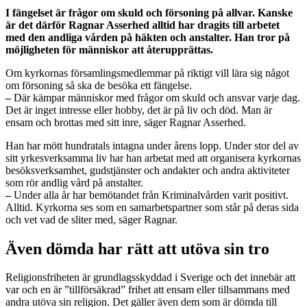
I fängelset är frågor om skuld och försoning på allvar. Kanske
är det därför Ragnar Asserhed alltid har dragits till arbetet
med den andliga vården på häkten och anstalter. Han tror på
möjligheten för människor att återupprättas.
Om kyrkornas församlingsmedlemmar på riktigt vill lära sig något
om försoning så ska de besöka ett fängelse.
–
Där kämpar människor med frågor om skuld och ansvar varje dag.
Det är inget intresse eller hobby, det är på liv och död. Man är
ensam och brottas med sitt inre, säger Ragnar Asserhed.
Han har mött hundratals intagna under årens lopp. Under stor del av
sitt yrkesverksamma liv har han arbetat med att organisera kyrkornas
besöksverksamhet, gudstjänster och andakter och andra aktiviteter
som rör andlig vård på anstalter.
–
Under alla år har bemötandet från Kriminalvården varit positivt.
Alltid. Kyrkorna ses som en samarbetspartner som står på deras sida
och vet vad de sliter med, säger Ragnar.
Även dömda har rätt att utöva sin tro
Religionsfriheten är grundlagsskyddad i Sverige och det innebär att
var och en är ”tillförsäkrad” frihet att ensam eller tillsammans med
andra utöva sin religion. Det gäller även dem som är dömda till