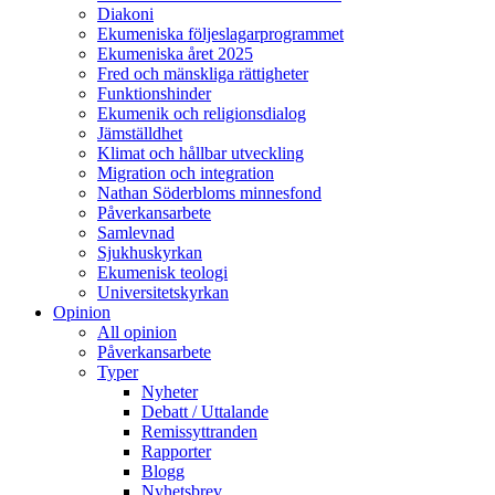
Diakoni
Ekumeniska följeslagarprogrammet
Ekumeniska året 2025
Fred och mänskliga rättigheter
Funktionshinder
Ekumenik och religionsdialog
Jämställdhet
Klimat och hållbar utveckling
Migration och integration
Nathan Söderbloms minnesfond
Påverkansarbete
Samlevnad
Sjukhuskyrkan
Ekumenisk teologi
Universitetskyrkan
Opinion
All opinion
Påverkansarbete
Typer
Nyheter
Debatt / Uttalande
Remissyttranden
Rapporter
Blogg
Nyhetsbrev