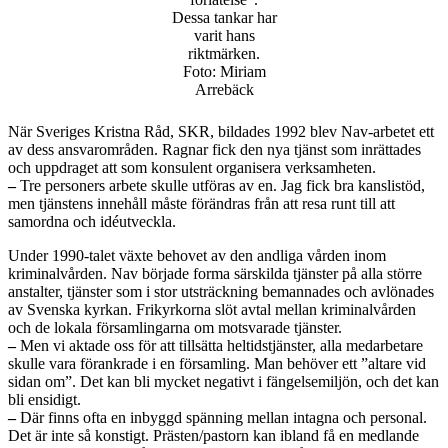
Dessa tankar har
varit hans
riktmärken.
Foto: Miriam
Arrebäck
När Sveriges Kristna Råd, SKR, bildades 1992 blev Nav-arbetet ett
av dess ansvarområden. Ragnar fick den nya tjänst som inrättades
och uppdraget att som konsulent organisera verksamheten.
–
Tre personers arbete skulle utföras av en. Jag fick bra kanslistöd,
men tjänstens innehåll måste förändras från att resa runt till att
samordna och idéutveckla.
Under 1990-talet växte behovet av den andliga vården inom
kriminalvården. Nav började forma särskilda tjänster på alla större
anstalter, tjänster som i stor utsträckning bemannades och avlönades
av Svenska kyrkan. Frikyrkorna slöt avtal mellan kriminalvården
och de lokala församlingarna om motsvarade tjänster.
–
Men vi aktade oss för att tillsätta heltidstjänster, alla medarbetare
skulle vara förankrade i en församling. Man behöver ett ”altare vid
sidan om”. Det kan bli mycket negativt i fängelsemiljön, och det kan
bli ensidigt.
–
Där finns ofta en inbyggd spänning mellan intagna och personal.
Det är inte så konstigt. Prästen/pastorn kan ibland få en medlande