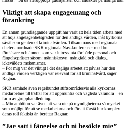
mässa?” Så då återupptogs gudstjänster och andakter på många håll.
Viktigt att skapa engagemang och
förankring
En annan grundläggande uppgift har varit att hela tiden arbeta med
att höja angelägenhetsgraden för den andliga vården, inåt kyrkorna
såväl som gentemot kriminalvården. Tillsammans med regionala
chefer anordnade SKR regionala Nav-konferenser med bra
föreläsare och ämnen som var intressanta för både personal och
fängelsepräster såsom; människosyn, mångfald och dialog,
ickevåldets mekanismer.
–
För mig var det viktigt i det dagliga arbetet att påvisa hur den
andliga vården verkligen var relevant för all kriminalvård, säger
Ragnar.
SKR samlade även regelbundet stiftsområdesvis alla kyrkornas
medarbetare till träffar för att uppmuntra och vägleda varandra – en
form av grupphandledning.
–
Min ambition var även att vara ute på myndigheterna så mycket
som möjligt för att se medarbetarna och för att förstå hur komplex
deras roll faktiskt är, berättar Ragnar.
”Jag satt i fängelse och ni besökte mig”