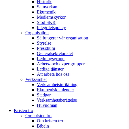
Historik
Samverkan
Ekumenik
Medlemskyrkor
Stöd SKR
Integritetspolicy
Organisation
Så fungerar vår organisation
Styrelse
Presidium
Generalsekretariatet
Ledningsgrupp
Arbets- och expertgrupper
Lediga tjänster
Att arbeta hos oss
Verksamhet
Verksamhetsinriktning
Ekumenisk kalender
Stadgar
Verksamhetsberättelse
Huvudman
Kristen tro
Om kristen tro
Om kristen tro
Bibeln