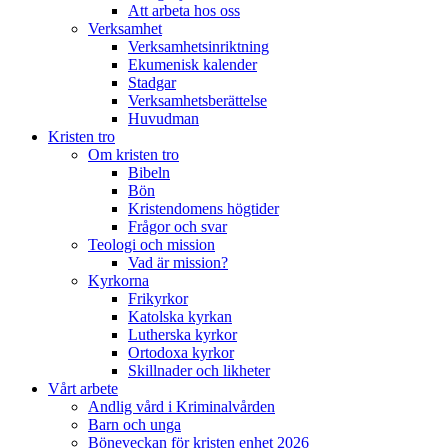
Att arbeta hos oss
Verksamhet
Verksamhetsinriktning
Ekumenisk kalender
Stadgar
Verksamhetsberättelse
Huvudman
Kristen tro
Om kristen tro
Bibeln
Bön
Kristendomens högtider
Frågor och svar
Teologi och mission
Vad är mission?
Kyrkorna
Frikyrkor
Katolska kyrkan
Lutherska kyrkor
Ortodoxa kyrkor
Skillnader och likheter
Vårt arbete
Andlig vård i Kriminalvården
Barn och unga
Böneveckan för kristen enhet 2026