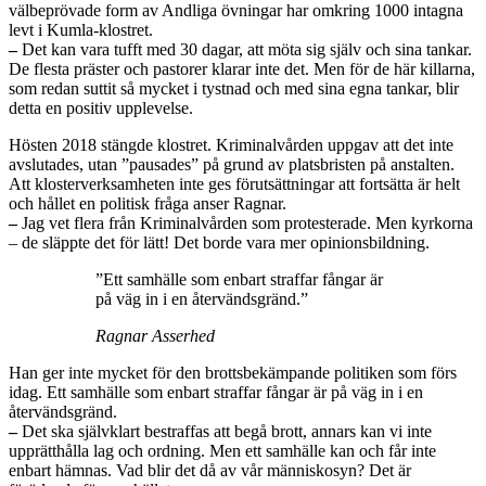
välbeprövade form av Andliga övningar har omkring 1000 intagna
levt i Kumla-klostret.
–
Det kan vara tufft med 30 dagar, att möta sig själv och sina tankar.
De flesta präster och pastorer klarar inte det. Men för de här killarna,
som redan suttit så mycket i tystnad och med sina egna tankar, blir
detta en positiv upplevelse.
Hösten 2018 stängde klostret. Kriminalvården uppgav att det inte
avslutades, utan ”pausades” på grund av platsbristen på anstalten.
Att klosterverksamheten inte ges förutsättningar att fortsätta är helt
och hållet en politisk fråga anser Ragnar.
–
Jag vet flera från Kriminalvården som protesterade. Men kyrkorna
– de släppte det för lätt! Det borde vara mer opinionsbildning.
”Ett samhälle som enbart straffar fångar är
på väg in i en återvändsgränd.”
Ragnar Asserhed
Han ger inte mycket för den brottsbekämpande politiken som förs
idag. Ett samhälle som enbart straffar fångar är på väg in i en
återvändsgränd.
–
Det ska självklart bestraffas att begå brott, annars kan vi inte
upprätthålla lag och ordning. Men ett samhälle kan och får inte
enbart hämnas. Vad blir det då av vår människosyn? Det är