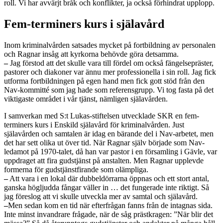
roll. Vi har avvärjt bråk och konflikter, ja också förhindrat upplopp.
Fem-terminers kurs i själavård
Inom kriminalvården satsades mycket på fortbildning av personalen
och Ragnar insåg att kyrkorna behövde göra detsamma.
–
Jag förstod att det skulle vara till fördel om också fängelsepräster,
pastorer och diakoner var ännu mer professionella i sin roll. Jag fick
utforma fortbildningen på egen hand men fick gott stöd från den
Nav-kommitté som jag hade som referensgrupp. Vi tog fasta på det
viktigaste området i vår tjänst, nämligen själavården.
I samverkan med S:t Lukas-stiftelsen utvecklade SKR en fem-
terminers kurs i Enskild själavård för kriminalvården. Just
själavården och samtalen är idag en bärande del i Nav-arbetet, men
det har sett olika ut över tid. När Ragnar själv började som Nav-
ledamot på 1970-talet, då han var pastor i en församling i Gävle, var
uppdraget att fira gudstjänst på anstalten. Men Ragnar upplevde
formerna för gudstjänstfirande som olämpliga.
–
Att vara i en lokal där dubbeldörrarna öppnas och ett stort antal,
ganska högljudda fångar väller in … det fungerade inte riktigt. Så
jag föreslog att vi skulle utveckla mer av samtal och själavård.
–
Men sedan kom en tid när efterfrågan fanns från de intagnas sida.
Inte minst invandrare frågade, när de såg prästkragen: ”När blir det