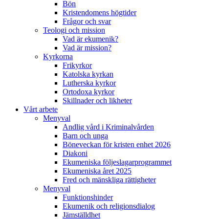
Bön
Kristendomens högtider
Frågor och svar
Teologi och mission
Vad är ekumenik?
Vad är mission?
Kyrkorna
Frikyrkor
Katolska kyrkan
Lutherska kyrkor
Ortodoxa kyrkor
Skillnader och likheter
Vårt arbete
Menyval
Andlig vård i Kriminalvården
Barn och unga
Böneveckan för kristen enhet 2026
Diakoni
Ekumeniska följeslagarprogrammet
Ekumeniska året 2025
Fred och mänskliga rättigheter
Menyval
Funktionshinder
Ekumenik och religionsdialog
Jämställdhet