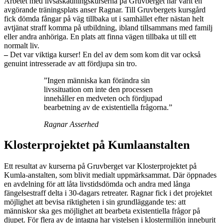
Arbetet med livsåskådningskurserna på Gruvberget har varit en
avgörande träningsplats anser Ragnar. Till Gruvbergets kursgård
fick dömda fångar på väg tillbaka ut i samhället efter nästan helt
avtjänat straff komma på utbildning, ibland tillsammans med familj
eller andra anhöriga. En plats att finna vägen tillbaka ut till ett
normalt liv.
–
Det var viktiga kurser! En del av dem som kom dit var också
genuint intresserade av att fördjupa sin tro.
”Ingen människa kan förändra sin
livssituation om inte den processen
innehåller en medveten och fördjupad
bearbetning av de existentiella frågorna.”
Ragnar Asserhed
Klosterprojektet på Kumlaanstalten
Ett resultat av kurserna på Gruvberget var Klosterprojektet på
Kumla-anstalten, som blivit medialt uppmärksammat. Där öppnades
en avdelning för att låta livstidsdömda och andra med långa
fängelsestraff delta i 30-dagars retreater. Ragnar fick i det projektet
möjlighet att bevisa riktigheten i sin grundläggande tes: att
människor ska ges möjlighet att bearbeta existentiella frågor på
djupet. För flera av de intagna har vistelsen i klostermiljön inneburit