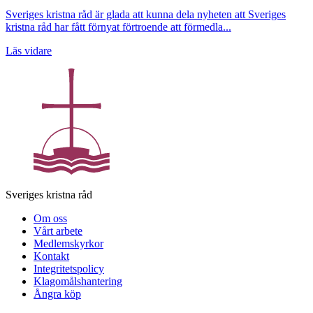
Sveriges kristna råd är glada att kunna dela nyheten att Sveriges
kristna råd har fått förnyat förtroende att förmedla...
Läs vidare
Sveriges kristna råd
Om oss
Vårt arbete
Medlemskyrkor
Kontakt
Integritetspolicy
Klagomålshantering
Ångra köp