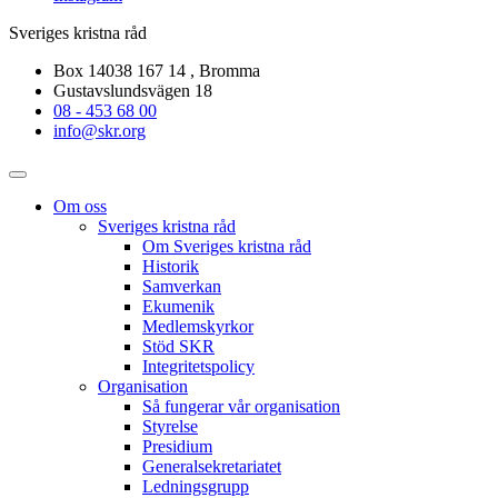
Sveriges kristna råd
Box 14038 167 14 , Bromma
Gustavslundsvägen 18
08 - 453 68 00
info@skr.org
Om oss
Sveriges kristna råd
Om Sveriges kristna råd
Historik
Samverkan
Ekumenik
Medlemskyrkor
Stöd SKR
Integritetspolicy
Organisation
Så fungerar vår organisation
Styrelse
Presidium
Generalsekretariatet
Ledningsgrupp