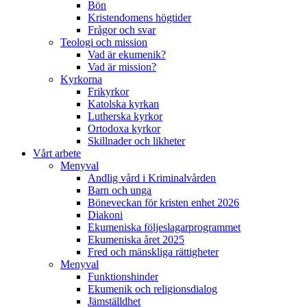
Bön
Kristendomens högtider
Frågor och svar
Teologi och mission
Vad är ekumenik?
Vad är mission?
Kyrkorna
Frikyrkor
Katolska kyrkan
Lutherska kyrkor
Ortodoxa kyrkor
Skillnader och likheter
Vårt arbete
Menyval
Andlig vård i Kriminalvården
Barn och unga
Böneveckan för kristen enhet 2026
Diakoni
Ekumeniska följeslagarprogrammet
Ekumeniska året 2025
Fred och mänskliga rättigheter
Menyval
Funktionshinder
Ekumenik och religionsdialog
Jämställdhet