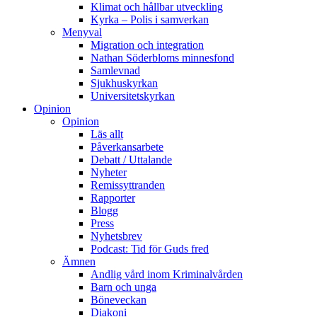
Klimat och hållbar utveckling
Kyrka – Polis i samverkan
Menyval
Migration och integration
Nathan Söderbloms minnesfond
Samlevnad
Sjukhuskyrkan
Universitetskyrkan
Opinion
Opinion
Läs allt
Påverkansarbete
Debatt / Uttalande
Nyheter
Remissyttranden
Rapporter
Blogg
Press
Nyhetsbrev
Podcast: Tid för Guds fred
Ämnen
Andlig vård inom Kriminalvården
Barn och unga
Böneveckan
Diakoni