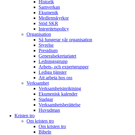
Historik
Samverkan
Ekumenik
Medlemskyrkor
Stöd SKR
Integritetspolicy
Organisation
Så fungerar vår organisation
Styrelse
Presidium
Generalsekretariatet
Ledningsgrupp
Arbets- och expertgrupper
Lediga tjänster
Att arbeta hos oss
Verksamhet
Verksamhetsinriktning
Ekumenisk kalender
Stadgar
Verksamhetsberättelse
Huvudman
Kristen tro
Om kristen tro
Om kristen tro
Bibeln