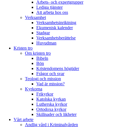
Arbets- och expertgrupper
Lediga tjänster
Att arbeta hos oss
Verksamhet
Verksamhetsinriktning
Ekumenisk kalender
Stadgar
Verksamhetsberättelse
Huvudman
Kristen tro
Om kristen tro
Bibeln
Bön
Kristendomens högtider
Frågor och svar
Teologi och mission
Vad är mission?
Kyrkorna
Frikyrkor
Katolska kyrkan
Lutherska kyrkor
Ortodoxa kyrkor
Skillnader och likheter
Vårt arbete
Andlig vård i Kriminalvården