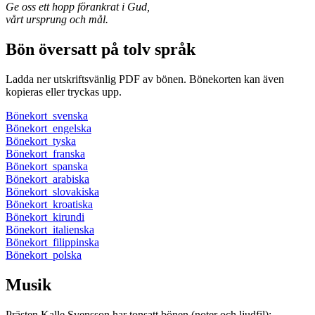
Ge oss ett hopp förankrat i Gud,
vårt ursprung och mål.
Bön översatt på tolv språk
Ladda ner utskriftsvänlig PDF av bönen. Bönekorten kan även
kopieras eller tryckas upp.
Bönekort_svenska
Bönekort_engelska
Bönekort_tyska
Bönekort_franska
Bönekort_spanska
Bönekort_arabiska
Bönek
ort_slovakiska
Bönekort_kroatiska
Bönekort_kirundi
Bönekort_italienska
Bönekort_filippinska
Bönekort_polska
Musik
Prästen Kalle Svensson har tonsatt bönen (noter och ljudfil):