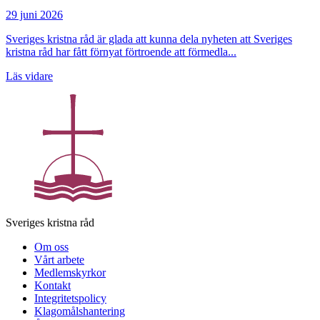
29 juni 2026
Sveriges kristna råd är glada att kunna dela nyheten att Sveriges
kristna råd har fått förnyat förtroende att förmedla...
Läs vidare
Sveriges kristna råd
Om oss
Vårt arbete
Medlemskyrkor
Kontakt
Integritetspolicy
Klagomålshantering