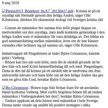
9 maj 2018
– Kristna är på ett
osynligt sätt förenade genom den heliga Anden, säger Olle
Kristenson, direktor för ekumenisk teologi vid Sveriges kristna råd.
– Genom att människor ber samma bön inför pingst skapas en
medvetenhet om den osynliga, men ändå konkreta gemenskap i den
heliga Anden som vi människor får vara delaktiga av. Det bildas en
god sammanslutning mellan människor, även om de inte känner
varandra eller befinner sig på samma ort, säger Olle Kristenson.
Initiativtagare till Pingstbönen är fader Björn Göransson, katolsk
präst i Varberg.
– Bönen kan bes när som helst, men det är särskilt givande att be
den från och med Kristi himmelfärdsdag till och med Pingstdagen.
Detta är den tid då kristna på ett särskilt sätt är medvetna om Jesu
universella närvaro och hans löfte om att den heliga Anden ska ges
som en gåva från Gud, berättar Björn Göransson.
– Bönen togs från början fram för att användas
bland kyrkorna Varberg. Men varför begränsa bönen till att endast
människor i Varbergstrakten ber den?, berättar Björn Göransson.
– Tanken uppkom att dela bönen med människor i hela Sverige.
Denna tanke visade sig snabbt bli positivt mottagen i olika