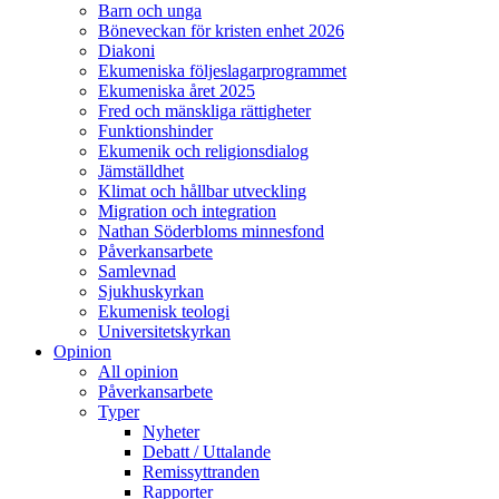
Barn och unga
Böneveckan för kristen enhet 2026
Diakoni
Ekumeniska följeslagarprogrammet
Ekumeniska året 2025
Fred och mänskliga rättigheter
Funktionshinder
Ekumenik och religionsdialog
Jämställdhet
Klimat och hållbar utveckling
Migration och integration
Nathan Söderbloms minnesfond
Påverkansarbete
Samlevnad
Sjukhuskyrkan
Ekumenisk teologi
Universitetskyrkan
Opinion
All opinion
Påverkansarbete
Typer
Nyheter
Debatt / Uttalande
Remissyttranden
Rapporter