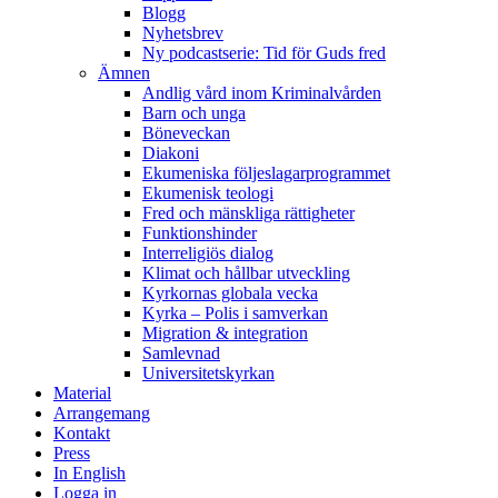
Blogg
Nyhetsbrev
Ny podcastserie: Tid för Guds fred
Ämnen
Andlig vård inom Kriminalvården
Barn och unga
Böneveckan
Diakoni
Ekumeniska följeslagarprogrammet
Ekumenisk teologi
Fred och mänskliga rättigheter
Funktionshinder
Interreligiös dialog
Klimat och hållbar utveckling
Kyrkornas globala vecka
Kyrka – Polis i samverkan
Migration & integration
Samlevnad
Universitetskyrkan
Material
Arrangemang
Kontakt
Press
In English
Logga in