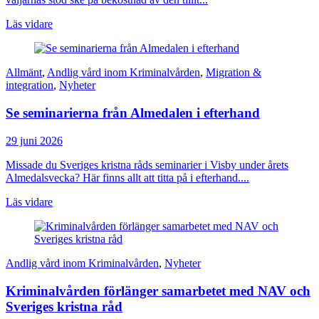
Läs vidare
Allmänt
,
Andlig vård inom Kriminalvården
,
Migration &
integration
,
Nyheter
Se seminarierna från Almedalen i efterhand
29 juni 2026
Missade du Sveriges kristna råds seminarier i Visby under årets
Almedalsvecka? Här finns allt att titta på i efterhand....
Läs vidare
Andlig vård inom Kriminalvården
,
Nyheter
Kriminalvården förlänger samarbetet med NAV och
Sveriges kristna råd