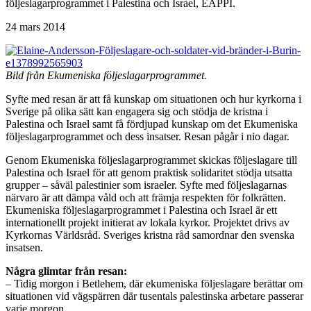
följeslagarprogrammet i Palestina och Israel, EAPPI.
24 mars 2014
Bild från Ekumeniska följeslagarprogrammet.
Syfte med resan är att få kunskap om situationen och hur kyrkorna i
Sverige på olika sätt kan engagera sig och stödja de kristna i
Palestina och Israel samt få fördjupad kunskap om det Ekumeniska
följeslagarprogrammet och dess insatser. Resan pågår i nio dagar.
Genom Ekumeniska följeslagarprogrammet skickas följeslagare till
Palestina och Israel för att genom praktisk solidaritet stödja utsatta
grupper – såväl palestinier som israeler. Syfte med följeslagarnas
närvaro är att dämpa våld och att främja respekten för folkrätten.
Ekumeniska följeslagarprogrammet i Palestina och Israel är ett
internationellt projekt initierat av lokala kyrkor. Projektet drivs av
Kyrkornas Världsråd. Sveriges kristna råd samordnar den svenska
insatsen.
Några glimtar från resan:
– Tidig morgon i Betlehem, där ekumeniska följeslagare berättar om
situationen vid vägspärren där tusentals palestinska arbetare passerar
varje morgon.