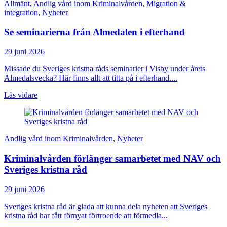
Allmänt
,
Andlig vård inom Kriminalvården
,
Migration &
integration
,
Nyheter
Se seminarierna från Almedalen i efterhand
29 juni 2026
Missade du Sveriges kristna råds seminarier i Visby under årets
Almedalsvecka? Här finns allt att titta på i efterhand....
Läs vidare
Andlig vård inom Kriminalvården
,
Nyheter
Kriminalvården förlänger samarbetet med NAV och
Sveriges kristna råd
29 juni 2026
Sveriges kristna råd är glada att kunna dela nyheten att Sveriges
kristna råd har fått förnyat förtroende att förmedla...