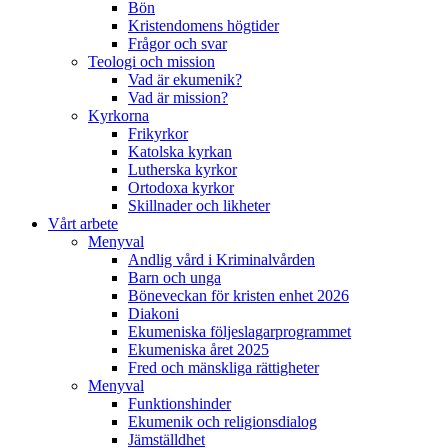
Bön
Kristendomens högtider
Frågor och svar
Teologi och mission
Vad är ekumenik?
Vad är mission?
Kyrkorna
Frikyrkor
Katolska kyrkan
Lutherska kyrkor
Ortodoxa kyrkor
Skillnader och likheter
Vårt arbete
Menyval
Andlig vård i Kriminalvården
Barn och unga
Böneveckan för kristen enhet 2026
Diakoni
Ekumeniska följeslagarprogrammet
Ekumeniska året 2025
Fred och mänskliga rättigheter
Menyval
Funktionshinder
Ekumenik och religionsdialog
Jämställdhet