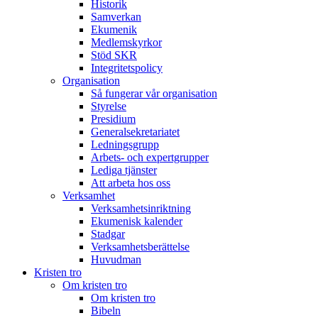
Historik
Samverkan
Ekumenik
Medlemskyrkor
Stöd SKR
Integritetspolicy
Organisation
Så fungerar vår organisation
Styrelse
Presidium
Generalsekretariatet
Ledningsgrupp
Arbets- och expertgrupper
Lediga tjänster
Att arbeta hos oss
Verksamhet
Verksamhetsinriktning
Ekumenisk kalender
Stadgar
Verksamhetsberättelse
Huvudman
Kristen tro
Om kristen tro
Om kristen tro
Bibeln