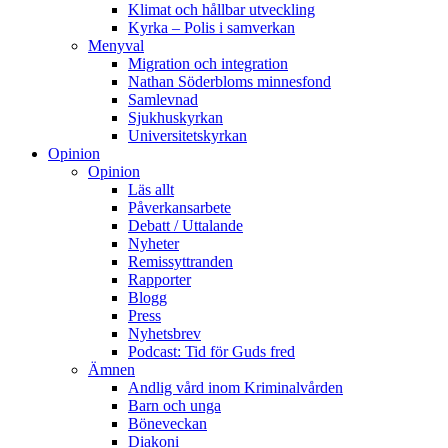
Klimat och hållbar utveckling
Kyrka – Polis i samverkan
Menyval
Migration och integration
Nathan Söderbloms minnesfond
Samlevnad
Sjukhuskyrkan
Universitetskyrkan
Opinion
Opinion
Läs allt
Påverkansarbete
Debatt / Uttalande
Nyheter
Remissyttranden
Rapporter
Blogg
Press
Nyhetsbrev
Podcast: Tid för Guds fred
Ämnen
Andlig vård inom Kriminalvården
Barn och unga
Böneveckan
Diakoni