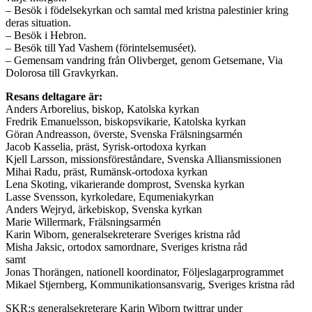
– Besök i födelsekyrkan och samtal med kristna palestinier kring
deras situation.
– Besök i Hebron.
– Besök till Yad Vashem (förintelsemuséet).
– Gemensam vandring från Olivberget, genom Getsemane, Via
Dolorosa till Gravkyrkan.
Resans deltagare är:
Anders Arborelius, biskop, Katolska kyrkan
Fredrik Emanuelsson, biskopsvikarie, Katolska kyrkan
Göran Andreasson, överste, Svenska Frälsningsarmén
Jacob Kasselia, präst, Syrisk-ortodoxa kyrkan
Kjell Larsson, missionsföreståndare, Svenska Alliansmissionen
Mihai Radu, präst, Rumänsk-ortodoxa kyrkan
Lena Skoting, vikarierande domprost, Svenska kyrkan
Lasse Svensson, kyrkoledare, Equmeniakyrkan
Anders Wejryd, ärkebiskop, Svenska kyrkan
Marie Willermark, Frälsningsarmén
Karin Wiborn, generalsekreterare Sveriges kristna råd
Misha Jaksic, ortodox samordnare, Sveriges kristna råd
samt
Jonas Thorängen, nationell koordinator, Följeslagarprogrammet
Mikael Stjernberg, Kommunikationsansvarig, Sveriges kristna råd
SKR:s generalsekreterare Karin Wiborn twittrar under