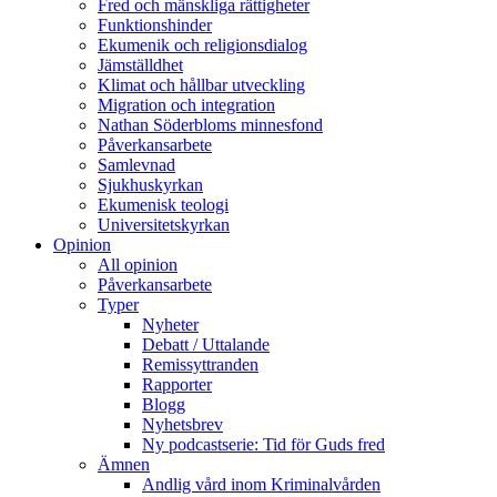
Fred och mänskliga rättigheter
Funktionshinder
Ekumenik och religionsdialog
Jämställdhet
Klimat och hållbar utveckling
Migration och integration
Nathan Söderbloms minnesfond
Påverkansarbete
Samlevnad
Sjukhuskyrkan
Ekumenisk teologi
Universitetskyrkan
Opinion
All opinion
Påverkansarbete
Typer
Nyheter
Debatt / Uttalande
Remissyttranden
Rapporter
Blogg
Nyhetsbrev
Ny podcastserie: Tid för Guds fred
Ämnen
Andlig vård inom Kriminalvården