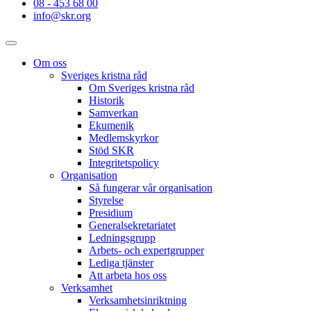
08 - 453 68 00
info@skr.org
Om oss
Sveriges kristna råd
Om Sveriges kristna råd
Historik
Samverkan
Ekumenik
Medlemskyrkor
Stöd SKR
Integritetspolicy
Organisation
Så fungerar vår organisation
Styrelse
Presidium
Generalsekretariatet
Ledningsgrupp
Arbets- och expertgrupper
Lediga tjänster
Att arbeta hos oss
Verksamhet
Verksamhetsinriktning