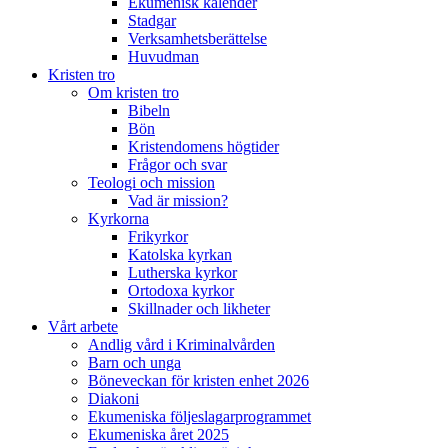
Ekumenisk kalender
Stadgar
Verksamhetsberättelse
Huvudman
Kristen tro
Om kristen tro
Bibeln
Bön
Kristendomens högtider
Frågor och svar
Teologi och mission
Vad är mission?
Kyrkorna
Frikyrkor
Katolska kyrkan
Lutherska kyrkor
Ortodoxa kyrkor
Skillnader och likheter
Vårt arbete
Andlig vård i Kriminalvården
Barn och unga
Böneveckan för kristen enhet 2026
Diakoni
Ekumeniska följeslagarprogrammet
Ekumeniska året 2025